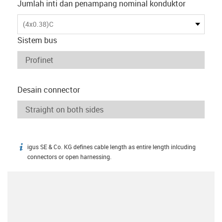
Jumlah inti dan penampang nominal konduktor
(4x0.38)C
Sistem bus
Desain connector
igus SE & Co. KG defines cable length as entire length inlcuding
igus-icon-info
connectors or open harnessing.