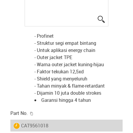
igus-icon-lup
- Profinet
- Struktur segi empat bintang
- Untuk aplikasi energy chain
- Outer jacket TPE
- Warna outer jacket kuning-hijau
- Faktor tekukan 12,5xd
- Shield yang menyeluruh
- Tahan minyak & flame-retardant
- Dijamin 10 juta double strokes
Garansi hingga 4 tahun
igus-icon-copy-clipboard
Part No.
igus-icon-lieferzeit
CAT9561018