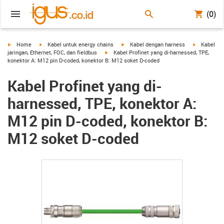
(0)
igus-icon-arrow-right
igus-icon-arrow-right
igus-icon-arrow-right
igus-icon-a
Home
Kabel untuk energy chains
Kabel dengan harness
Kabel
igus-icon-arrow-right
jaringan, Ethernet, FOC, dan fieldbus
Kabel Profinet yang di-harnessed, TPE,
konektor A: M12 pin D-coded, konektor B: M12 soket D-coded
Kabel Profinet yang di-
harnessed, TPE, konektor A:
M12 pin D-coded, konektor B:
M12 soket D-coded