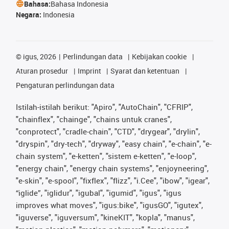
Bahasa:
Bahasa Indonesia
Negara:
Indonesia
©
igus, 2026
Perlindungan data
Kebijakan cookie
Aturan prosedur
Imprint
Syarat dan ketentuan
Pengaturan perlindungan data
Istilah-istilah berikut: "Apiro", "AutoChain", "CFRIP",
"chainflex", "chainge", "chains untuk cranes",
"conprotect", "cradle-chain", "CTD", "drygear", "drylin",
"dryspin", "dry-tech", "dryway", "easy chain", "e-chain", "e-
chain system", "e-ketten", "sistem e-ketten", "e-loop",
"energy chain", "energy chain systems", "enjoyneering",
"e-skin", "e-spool", "fixflex", "flizz", "i.Cee", "ibow", "igear",
“iglide”, "iglidur", "igubal", "igumid", "igus", "igus
improves what moves", "igus:bike", "igusGO", "igutex",
"iguverse", "iguversum", "kineKIT", "kopla", "manus",