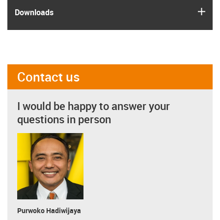
igus
Downloads
Contact us
I would be happy to answer your
questions in person
Purwoko Hadiwijaya