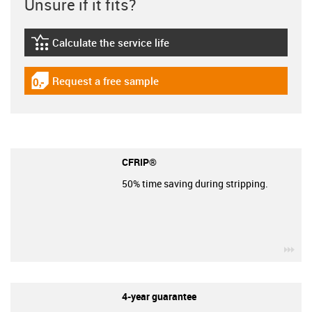
Unsure if it fits?
Calculate the service life
igus-icon-lebensdauerrechner
Request a free sample
igus-icon-gratismuster
CFRIP®
50% time saving during stripping.
igu
4-year guarantee