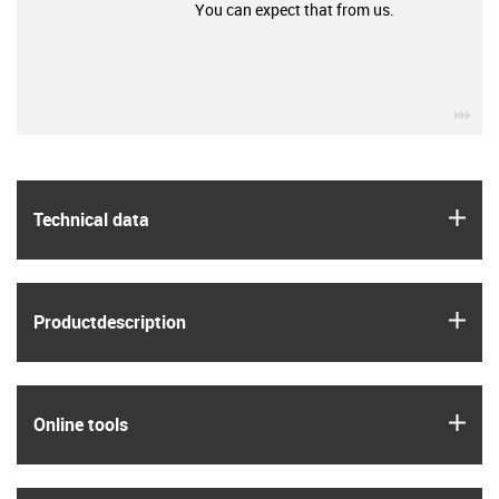
You can expect that from us.
igu
igus
Technical data
igus
Product­description
igus
Online tools