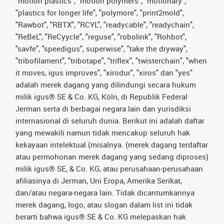
"motion plastics", "motion polymers", "motionary",
"plastics for longer life", "polymore", "print2mold",
"Rawbot", "RBTX", "RCYL", "readycable", "readychain",
"ReBeL", "ReCyycle", "reguse", "robolink", "Rohbot",
"savfe", "speedigus", superwise", "take the dryway",
"tribofilament", "tribotape", "triflex", "twisterchain", "when
it moves, igus improves", "xirodur", "xiros" dan "yes"
adalah merek dagang yang dilindungi secara hukum
milik igus® SE & Co. KG, Köln, di Republik Federal
Jerman serta di berbagai negara lain dan yurisdiksi
internasional di seluruh dunia. Berikut ini adalah daftar
yang mewakili namun tidak mencakup seluruh hak
kekayaan intelektual (misalnya. (merek dagang terdaftar
atau permohonan merek dagang yang sedang diproses)
milik igus® SE, & Co. KG, atau perusahaan-perusahaan
afiliasinya di Jerman, Uni Eropa, Amerika Serikat,
dan/atau negara-negara lain. Tidak dicantumkannya
merek dagang, logo, atau slogan dalam list ini tidak
berarti bahwa igus® SE & Co. KG melepaskan hak