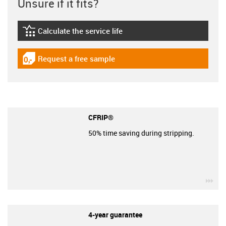
Unsure if it fits?
Calculate the service life
igus-icon-lebensdauerrechner
Request a free sample
igus-icon-gratismuster
CFRIP®
50% time saving during stripping.
igu
4-year guarantee