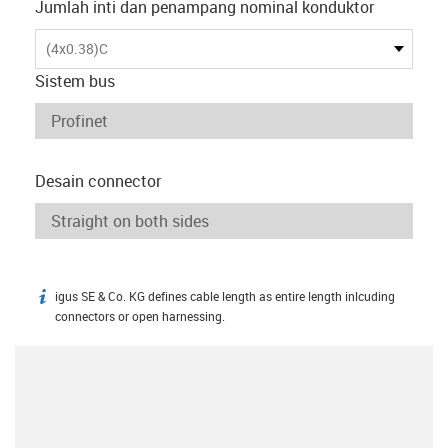
Jumlah inti dan penampang nominal konduktor
(4x0.38)C
Sistem bus
Desain connector
igus SE & Co. KG defines cable length as entire length inlcuding
igus-icon-info
connectors or open harnessing.