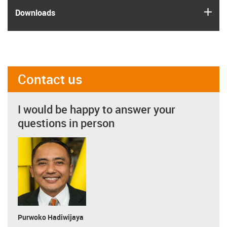
igus
Downloads
Contact us
I would be happy to answer your
questions in person
Purwoko Hadiwijaya