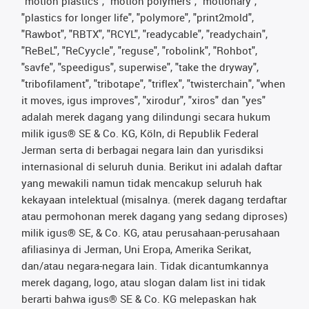
"motion plastics", "motion polymers", "motionary",
"plastics for longer life", "polymore", "print2mold",
"Rawbot", "RBTX", "RCYL", "readycable", "readychain",
"ReBeL", "ReCyycle", "reguse", "robolink", "Rohbot",
"savfe", "speedigus", superwise", "take the dryway",
"tribofilament", "tribotape", "triflex", "twisterchain", "when
it moves, igus improves", "xirodur", "xiros" dan "yes"
adalah merek dagang yang dilindungi secara hukum
milik igus® SE & Co. KG, Köln, di Republik Federal
Jerman serta di berbagai negara lain dan yurisdiksi
internasional di seluruh dunia. Berikut ini adalah daftar
yang mewakili namun tidak mencakup seluruh hak
kekayaan intelektual (misalnya. (merek dagang terdaftar
atau permohonan merek dagang yang sedang diproses)
milik igus® SE, & Co. KG, atau perusahaan-perusahaan
afiliasinya di Jerman, Uni Eropa, Amerika Serikat,
dan/atau negara-negara lain. Tidak dicantumkannya
merek dagang, logo, atau slogan dalam list ini tidak
berarti bahwa igus® SE & Co. KG melepaskan hak