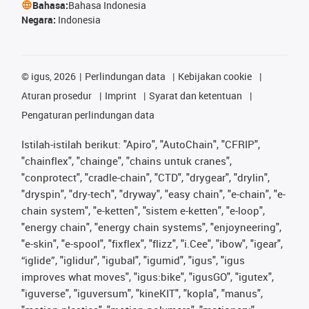
Bahasa:
Bahasa Indonesia
Negara:
Indonesia
©
igus, 2026
Perlindungan data
Kebijakan cookie
Aturan prosedur
Imprint
Syarat dan ketentuan
Pengaturan perlindungan data
Istilah-istilah berikut: "Apiro", "AutoChain", "CFRIP",
"chainflex", "chainge", "chains untuk cranes",
"conprotect", "cradle-chain", "CTD", "drygear", "drylin",
"dryspin", "dry-tech", "dryway", "easy chain", "e-chain", "e-
chain system", "e-ketten", "sistem e-ketten", "e-loop",
"energy chain", "energy chain systems", "enjoyneering",
"e-skin", "e-spool", "fixflex", "flizz", "i.Cee", "ibow", "igear",
“iglide”, "iglidur", "igubal", "igumid", "igus", "igus
improves what moves", "igus:bike", "igusGO", "igutex",
"iguverse", "iguversum", "kineKIT", "kopla", "manus",