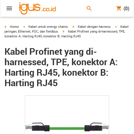
(0)
igus-icon-arrow-right
igus-icon-arrow-right
igus-icon-arrow-right
igus-icon-a
Home
Kabel untuk energy chains
Kabel dengan harness
Kabel
igus-icon-arrow-right
jaringan, Ethernet, FOC, dan fieldbus
Kabel Profinet yang di-harnessed, TPE,
konektor A: Harting RJ45, konektor B: Harting RJ45
Kabel Profinet yang di-
harnessed, TPE, konektor A:
Harting RJ45, konektor B:
Harting RJ45