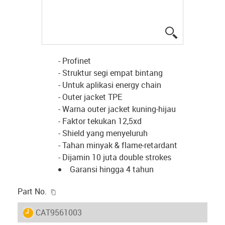
igus-icon-lup
- Profinet
- Struktur segi empat bintang
- Untuk aplikasi energy chain
- Outer jacket TPE
- Warna outer jacket kuning-hijau
- Faktor tekukan 12,5xd
- Shield yang menyeluruh
- Tahan minyak & flame-retardant
- Dijamin 10 juta double strokes
Garansi hingga 4 tahun
igus-icon-copy-clipboard
Part No.
igus-icon-lieferzeit
CAT9561003