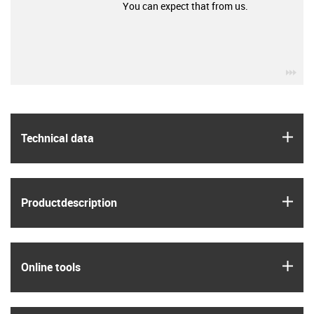
You can expect that from us.
igu
igus
Technical data
igus
Product­description
igus
Online tools