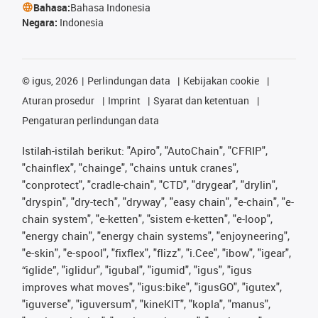
Bahasa:
Bahasa Indonesia
Negara:
Indonesia
©
igus, 2026
Perlindungan data
Kebijakan cookie
Aturan prosedur
Imprint
Syarat dan ketentuan
Pengaturan perlindungan data
Istilah-istilah berikut: "Apiro", "AutoChain", "CFRIP",
"chainflex", "chainge", "chains untuk cranes",
"conprotect", "cradle-chain", "CTD", "drygear", "drylin",
"dryspin", "dry-tech", "dryway", "easy chain", "e-chain", "e-
chain system", "e-ketten", "sistem e-ketten", "e-loop",
"energy chain", "energy chain systems", "enjoyneering",
"e-skin", "e-spool", "fixflex", "flizz", "i.Cee", "ibow", "igear",
“iglide”, "iglidur", "igubal", "igumid", "igus", "igus
improves what moves", "igus:bike", "igusGO", "igutex",
"iguverse", "iguversum", "kineKIT", "kopla", "manus",