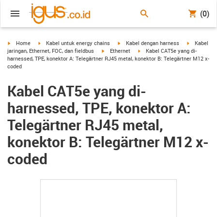
(0)
igus-icon-arrow-right
igus-icon-arrow-right
igus-icon-arrow-right
igus-icon-a
Home
Kabel untuk energy chains
Kabel dengan harness
Kabel
igus-icon-arrow-right
igus-icon-arrow-right
jaringan, Ethernet, FOC, dan fieldbus
Ethernet
Kabel CAT5e yang di-
harnessed, TPE, konektor A: Telegärtner RJ45 metal, konektor B: Telegärtner M12 x-
coded
Kabel CAT5e yang di-
harnessed, TPE, konektor A:
Telegärtner RJ45 metal,
konektor B: Telegärtner M12 x-
coded