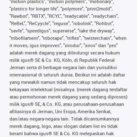
"motion plastics", "motion polymers", "motionary",
"plastics for longer life", "polymore", "print2mold",
"Rawbot", "RBTX", "RCYL", "readycable", "readychain",
"ReBeL", "ReCyycle", "reguse", "robolink", "Rohbot",
"savfe", "speedigus", superwise", "take the dryway",
"tribofilament", "tribotape", "triflex", "twisterchain", "when
it moves, igus improves", "xirodur", "xiros" dan "yes"
adalah merek dagang yang dilindungi secara hukum
milik igus® SE & Co. KG, Köln, di Republik Federal
Jerman serta di berbagai negara lain dan yurisdiksi
internasional di seluruh dunia. Berikut ini adalah daftar
yang mewakili namun tidak mencakup seluruh hak
kekayaan intelektual (misalnya. (merek dagang terdaftar
atau permohonan merek dagang yang sedang diproses)
milik igus® SE, & Co. KG, atau perusahaan-perusahaan
afiliasinya di Jerman, Uni Eropa, Amerika Serikat,
dan/atau negara-negara lain. Tidak dicantumkannya
merek dagang, logo, atau slogan dalam list ini tidak
berarti bahwa igus® SE & Co. KG melepaskan hak