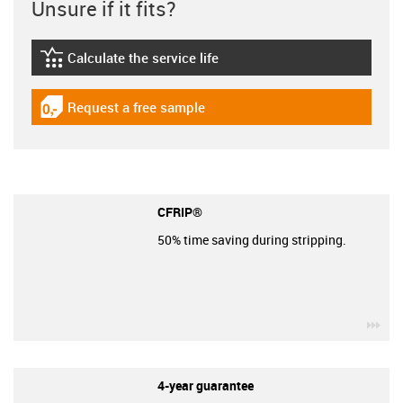
Unsure if it fits?
Calculate the service life
igus-icon-lebensdauerrechner
Request a free sample
igus-icon-gratismuster
CFRIP®
50% time saving during stripping.
igu
4-year guarantee