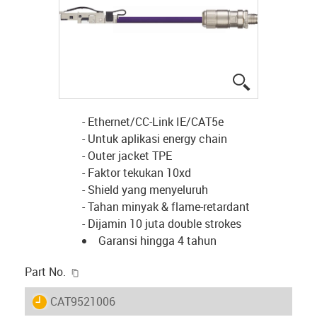
igus-icon-lup
- Ethernet/CC-Link IE/CAT5e
- Untuk aplikasi energy chain
- Outer jacket TPE
- Faktor tekukan 10xd
- Shield yang menyeluruh
- Tahan minyak & flame-retardant
- Dijamin 10 juta double strokes
Garansi hingga 4 tahun
igus-icon-copy-clipboard
Part No.
igus-icon-lieferzeit
CAT9521006