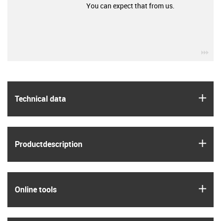
You can expect that from us.
igu
igus
Technical data
igus
Product­description
igus
Online tools