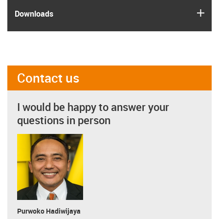
igus
Downloads
Contact us
I would be happy to answer your
questions in person
Purwoko Hadiwijaya