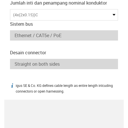
Jumlah inti dan penampang nominal konduktor
(4x(2x0.15))C
Sistem bus
Desain connector
igus SE & Co. KG defines cable length as entire length inlcuding
igus-icon-info
connectors or open harnessing.