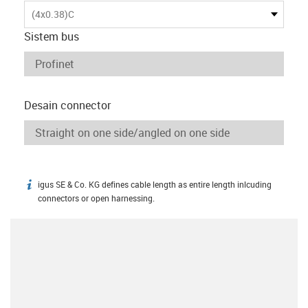
(4x0.38)C
Sistem bus
Desain connector
igus SE & Co. KG defines cable length as entire length inlcuding
igus-icon-info
connectors or open harnessing.