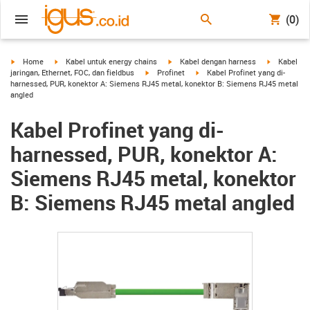
(0)
igus-icon-arrow-right
igus-icon-arrow-right
igus-icon-arrow-right
igus-icon-a
Home
Kabel untuk energy chains
Kabel dengan harness
Kabel
igus-icon-arrow-right
igus-icon-arrow-right
jaringan, Ethernet, FOC, dan fieldbus
Profinet
Kabel Profinet yang di-
harnessed, PUR, konektor A: Siemens RJ45 metal, konektor B: Siemens RJ45 metal
angled
Kabel Profinet yang di-
harnessed, PUR, konektor A:
Siemens RJ45 metal, konektor
B: Siemens RJ45 metal angled