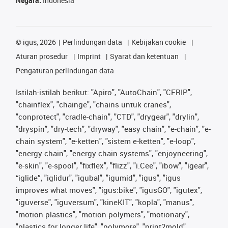
Negara:
Indonesia
©
igus, 2026
Perlindungan data
Kebijakan cookie
Aturan prosedur
Imprint
Syarat dan ketentuan
Pengaturan perlindungan data
Istilah-istilah berikut: "Apiro", "AutoChain", "CFRIP",
"chainflex", "chainge", "chains untuk cranes",
"conprotect", "cradle-chain", "CTD", "drygear", "drylin",
"dryspin", "dry-tech", "dryway", "easy chain", "e-chain", "e-
chain system", "e-ketten", "sistem e-ketten", "e-loop",
"energy chain", "energy chain systems", "enjoyneering",
"e-skin", "e-spool", "fixflex", "flizz", "i.Cee", "ibow", "igear",
“iglide”, "iglidur", "igubal", "igumid", "igus", "igus
improves what moves", "igus:bike", "igusGO", "igutex",
"iguverse", "iguversum", "kineKIT", "kopla", "manus",
"motion plastics", "motion polymers", "motionary",
"plastics for longer life", "polymore", "print2mold",