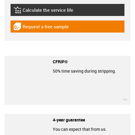
Calculate the service life
igus-icon-lebensdauerrechner
Request a free sample
igus-icon-gratismuster
CFRIP®
50% time saving during stripping.
igu
4-year guarantee
You can expect that from us.