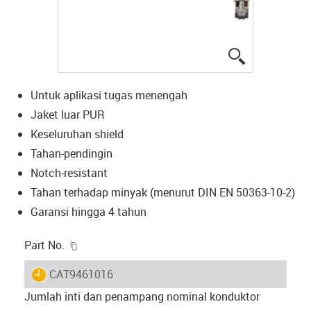
igus-icon-lup
Untuk aplikasi tugas menengah
Jaket luar PUR
Keseluruhan shield
Tahan-pendingin
Notch-resistant
Tahan terhadap minyak (menurut DIN EN 50363-10-2)
Garansi hingga 4 tahun
igus-icon-copy-clipboard
Part No.
igus-icon-lieferzeit
CAT9461016
Jumlah inti dan penampang nominal konduktor