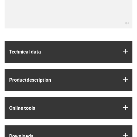
igu
igus
Technical data
igus
Product­description
igus
Online tools
igus
Downloads