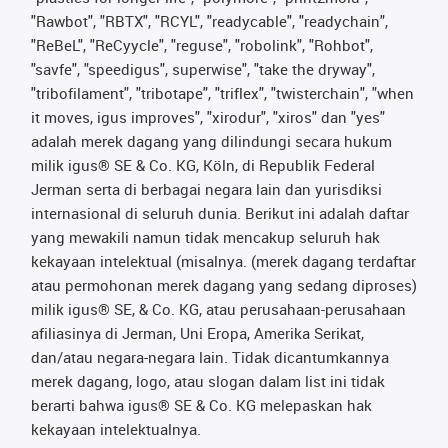
"Rawbot", "RBTX", "RCYL", "readycable", "readychain",
"ReBeL", "ReCyycle", "reguse", "robolink", "Rohbot",
"savfe", "speedigus", superwise", "take the dryway",
"tribofilament", "tribotape", "triflex", "twisterchain", "when
it moves, igus improves", "xirodur", "xiros" dan "yes"
adalah merek dagang yang dilindungi secara hukum
milik igus® SE & Co. KG, Köln, di Republik Federal
Jerman serta di berbagai negara lain dan yurisdiksi
internasional di seluruh dunia. Berikut ini adalah daftar
yang mewakili namun tidak mencakup seluruh hak
kekayaan intelektual (misalnya. (merek dagang terdaftar
atau permohonan merek dagang yang sedang diproses)
milik igus® SE, & Co. KG, atau perusahaan-perusahaan
afiliasinya di Jerman, Uni Eropa, Amerika Serikat,
dan/atau negara-negara lain. Tidak dicantumkannya
merek dagang, logo, atau slogan dalam list ini tidak
berarti bahwa igus® SE & Co. KG melepaskan hak
kekayaan intelektualnya.