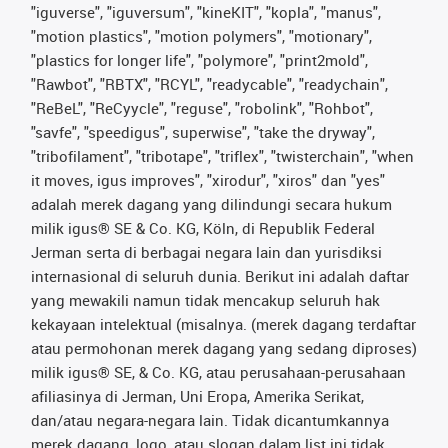
"iguverse", "iguversum", "kineKIT", "kopla", "manus",
"motion plastics", "motion polymers", "motionary",
"plastics for longer life", "polymore", "print2mold",
"Rawbot", "RBTX", "RCYL", "readycable", "readychain",
"ReBeL", "ReCyycle", "reguse", "robolink", "Rohbot",
"savfe", "speedigus", superwise", "take the dryway",
"tribofilament", "tribotape", "triflex", "twisterchain", "when
it moves, igus improves", "xirodur", "xiros" dan "yes"
adalah merek dagang yang dilindungi secara hukum
milik igus® SE & Co. KG, Köln, di Republik Federal
Jerman serta di berbagai negara lain dan yurisdiksi
internasional di seluruh dunia. Berikut ini adalah daftar
yang mewakili namun tidak mencakup seluruh hak
kekayaan intelektual (misalnya. (merek dagang terdaftar
atau permohonan merek dagang yang sedang diproses)
milik igus® SE, & Co. KG, atau perusahaan-perusahaan
afiliasinya di Jerman, Uni Eropa, Amerika Serikat,
dan/atau negara-negara lain. Tidak dicantumkannya
merek dagang, logo, atau slogan dalam list ini tidak