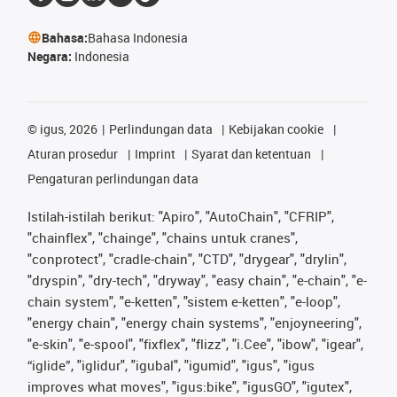
Bahasa:
Bahasa Indonesia
Negara:
Indonesia
©
igus, 2026
Perlindungan data
Kebijakan cookie
Aturan prosedur
Imprint
Syarat dan ketentuan
Pengaturan perlindungan data
Istilah-istilah berikut: "Apiro", "AutoChain", "CFRIP",
"chainflex", "chainge", "chains untuk cranes",
"conprotect", "cradle-chain", "CTD", "drygear", "drylin",
"dryspin", "dry-tech", "dryway", "easy chain", "e-chain", "e-
chain system", "e-ketten", "sistem e-ketten", "e-loop",
"energy chain", "energy chain systems", "enjoyneering",
"e-skin", "e-spool", "fixflex", "flizz", "i.Cee", "ibow", "igear",
“iglide”, "iglidur", "igubal", "igumid", "igus", "igus
improves what moves", "igus:bike", "igusGO", "igutex",