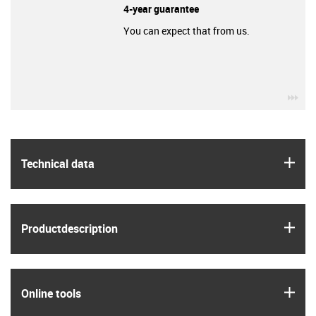
4-year guarantee
You can expect that from us.
igu
igus
Technical data
igus
Product­description
igus
Online tools