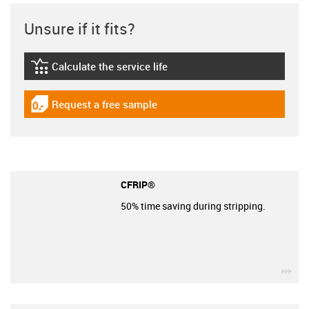
Unsure if it fits?
Calculate the service life
igus-icon-lebensdauerrechner
Request a free sample
igus-icon-gratismuster
CFRIP®
50% time saving during stripping.
igu