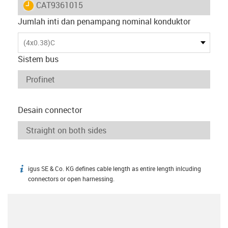
igus-icon-lieferzeit
CAT9361015
Jumlah inti dan penampang nominal konduktor
(4x0.38)C
Sistem bus
Desain connector
igus SE & Co. KG defines cable length as entire length inlcuding
igus-icon-info
connectors or open harnessing.