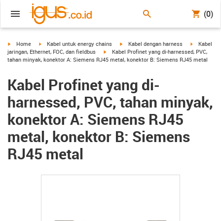
(0)
igus-icon-arrow-right
igus-icon-arrow-right
igus-icon-arrow-right
igus-icon-a
Home
Kabel untuk energy chains
Kabel dengan harness
Kabel
igus-icon-arrow-right
jaringan, Ethernet, FOC, dan fieldbus
Kabel Profinet yang di-harnessed, PVC,
tahan minyak, konektor A: Siemens RJ45 metal, konektor B: Siemens RJ45 metal
Kabel Profinet yang di-
harnessed, PVC, tahan minyak,
konektor A: Siemens RJ45
metal, konektor B: Siemens
RJ45 metal