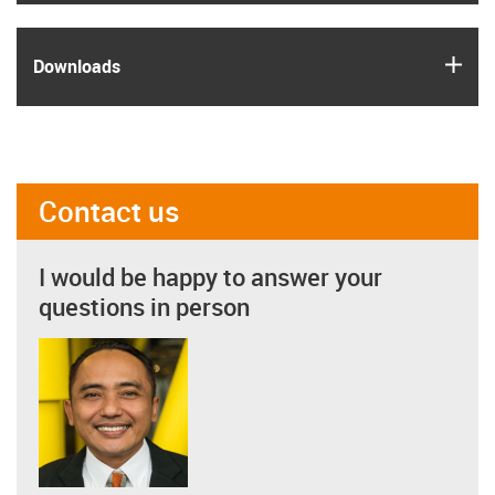
igus
Downloads
Contact us
I would be happy to answer your
questions in person