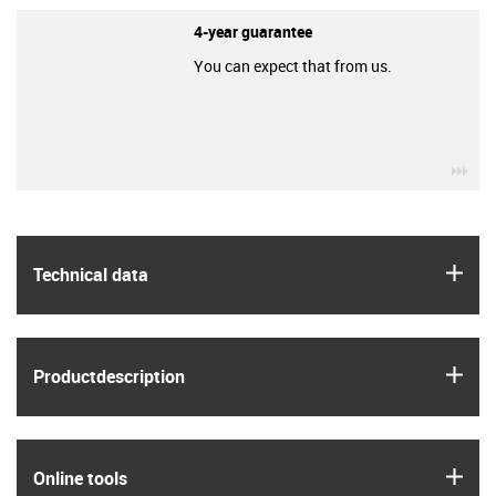
4-year guarantee
You can expect that from us.
igu
igus
Technical data
igus
Product­description
igus
Online tools