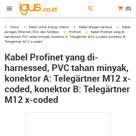
(0)
igus-icon-arrow-right
igus-icon-arrow-right
igus-icon-arrow-right
igus-icon-a
Home
Kabel untuk energy chains
Kabel dengan harness
Kabel
igus-icon-arrow-right
igus-icon-arrow-right
jaringan, Ethernet, FOC, dan fieldbus
Profinet
Kabel Profinet yang di-
harnessed, PVC tahan minyak, konektor A: Telegärtner M12 x-coded, konektor B:
Telegärtner M12 x-coded
Kabel Profinet yang di-
harnessed, PVC tahan minyak,
konektor A: Telegärtner M12 x-
coded, konektor B: Telegärtner
M12 x-coded