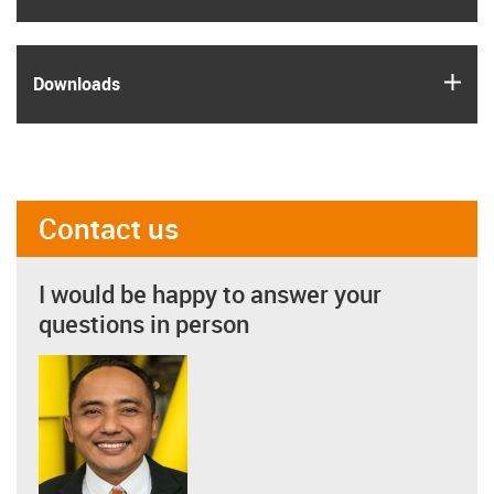
igus
Downloads
Contact us
I would be happy to answer your
questions in person