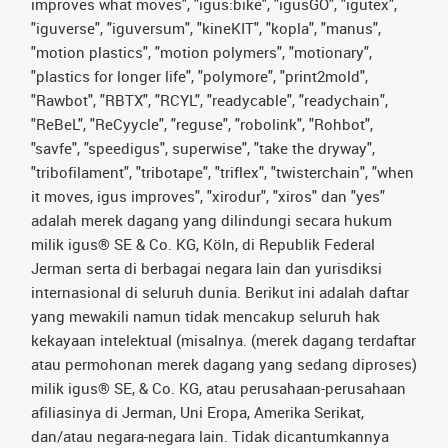
improves what moves", "igus:bike", "igusGO", "igutex",
"iguverse", "iguversum", "kineKIT", "kopla", "manus",
"motion plastics", "motion polymers", "motionary",
"plastics for longer life", "polymore", "print2mold",
"Rawbot", "RBTX", "RCYL", "readycable", "readychain",
"ReBeL", "ReCyycle", "reguse", "robolink", "Rohbot",
"savfe", "speedigus", superwise", "take the dryway",
"tribofilament", "tribotape", "triflex", "twisterchain", "when
it moves, igus improves", "xirodur", "xiros" dan "yes"
adalah merek dagang yang dilindungi secara hukum
milik igus® SE & Co. KG, Köln, di Republik Federal
Jerman serta di berbagai negara lain dan yurisdiksi
internasional di seluruh dunia. Berikut ini adalah daftar
yang mewakili namun tidak mencakup seluruh hak
kekayaan intelektual (misalnya. (merek dagang terdaftar
atau permohonan merek dagang yang sedang diproses)
milik igus® SE, & Co. KG, atau perusahaan-perusahaan
afiliasinya di Jerman, Uni Eropa, Amerika Serikat,
dan/atau negara-negara lain. Tidak dicantumkannya