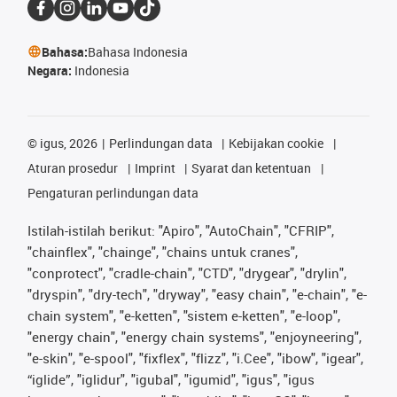
Bahasa:
Bahasa Indonesia
Negara:
Indonesia
©
igus, 2026
Perlindungan data
Kebijakan cookie
Aturan prosedur
Imprint
Syarat dan ketentuan
Pengaturan perlindungan data
Istilah-istilah berikut: "Apiro", "AutoChain", "CFRIP",
"chainflex", "chainge", "chains untuk cranes",
"conprotect", "cradle-chain", "CTD", "drygear", "drylin",
"dryspin", "dry-tech", "dryway", "easy chain", "e-chain", "e-
chain system", "e-ketten", "sistem e-ketten", "e-loop",
"energy chain", "energy chain systems", "enjoyneering",
"e-skin", "e-spool", "fixflex", "flizz", "i.Cee", "ibow", "igear",
“iglide”, "iglidur", "igubal", "igumid", "igus", "igus