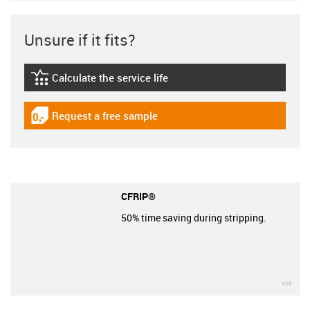
Unsure if it fits?
Calculate the service life
igus-icon-lebensdauerrechner
Request a free sample
igus-icon-gratismuster
CFRIP®
50% time saving during stripping.
igu