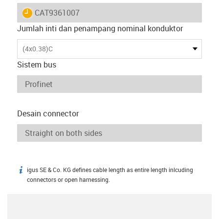
igus-icon-lieferzeit
CAT9361007
Jumlah inti dan penampang nominal konduktor
(4x0.38)C
Sistem bus
Desain connector
igus SE & Co. KG defines cable length as entire length inlcuding
igus-icon-info
connectors or open harnessing.