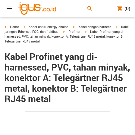
(0)
igus-icon-arrow-right
igus-icon-arrow-right
igus-icon-arrow-right
igus-icon-a
Home
Kabel untuk energy chains
Kabel dengan harness
Kabel
igus-icon-arrow-right
igus-icon-arrow-right
jaringan, Ethernet, FOC, dan fieldbus
Profinet
Kabel Profinet yang di-
harnessed, PVC, tahan minyak, konektor A: Telegärtner RJ45 metal, konektor B:
Telegärtner RJ45 metal
Kabel Profinet yang di-
harnessed, PVC, tahan minyak,
konektor A: Telegärtner RJ45
metal, konektor B: Telegärtner
RJ45 metal