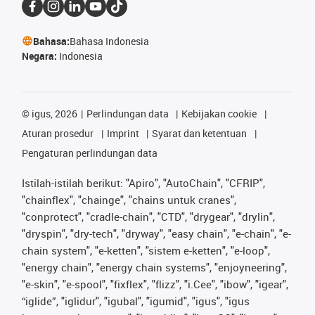
Bahasa:
Bahasa Indonesia
Negara:
Indonesia
©
igus, 2026
Perlindungan data
Kebijakan cookie
Aturan prosedur
Imprint
Syarat dan ketentuan
Pengaturan perlindungan data
Istilah-istilah berikut: "Apiro", "AutoChain", "CFRIP",
"chainflex", "chainge", "chains untuk cranes",
"conprotect", "cradle-chain", "CTD", "drygear", "drylin",
"dryspin", "dry-tech", "dryway", "easy chain", "e-chain", "e-
chain system", "e-ketten", "sistem e-ketten", "e-loop",
"energy chain", "energy chain systems", "enjoyneering",
"e-skin", "e-spool", "fixflex", "flizz", "i.Cee", "ibow", "igear",
“iglide”, "iglidur", "igubal", "igumid", "igus", "igus