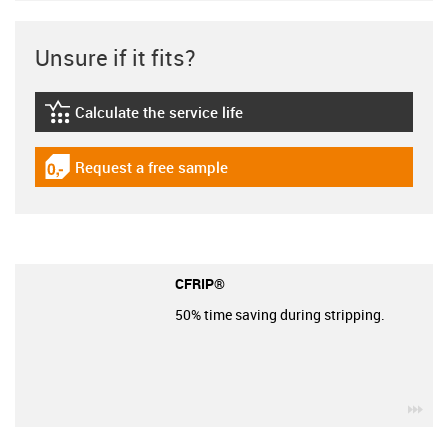
Unsure if it fits?
Calculate the service life
igus-icon-lebensdauerrechner
Request a free sample
igus-icon-gratismuster
CFRIP®
50% time saving during stripping.
igu