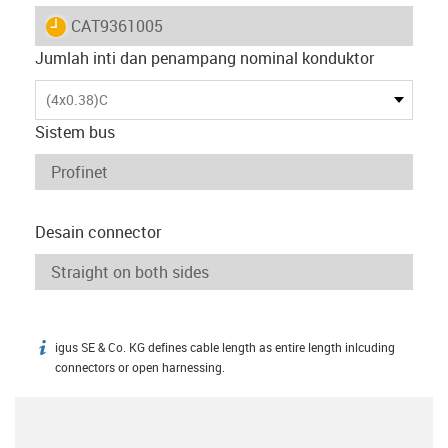
igus-icon-lieferzeit
CAT9361005
Jumlah inti dan penampang nominal konduktor
(4x0.38)C
Sistem bus
Desain connector
igus SE & Co. KG defines cable length as entire length inlcuding
igus-icon-info
connectors or open harnessing.