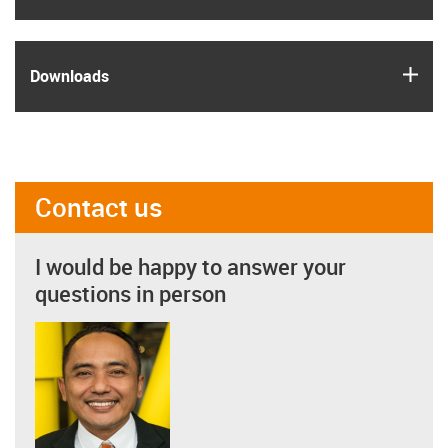
igus
Downloads
Contact us
I would be happy to answer your
questions in person