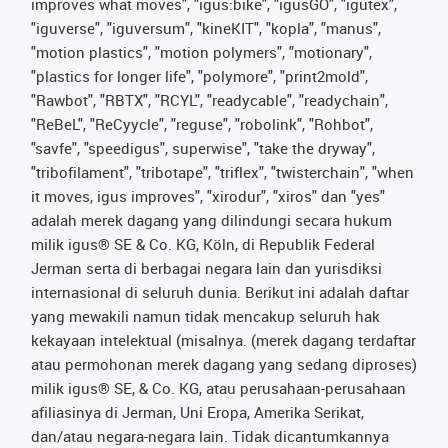
improves what moves", "igus:bike", "igusGO", "igutex",
"iguverse", "iguversum", "kineKIT", "kopla", "manus",
"motion plastics", "motion polymers", "motionary",
"plastics for longer life", "polymore", "print2mold",
"Rawbot", "RBTX", "RCYL", "readycable", "readychain",
"ReBeL", "ReCyycle", "reguse", "robolink", "Rohbot",
"savfe", "speedigus", superwise", "take the dryway",
"tribofilament", "tribotape", "triflex", "twisterchain", "when
it moves, igus improves", "xirodur", "xiros" dan "yes"
adalah merek dagang yang dilindungi secara hukum
milik igus® SE & Co. KG, Köln, di Republik Federal
Jerman serta di berbagai negara lain dan yurisdiksi
internasional di seluruh dunia. Berikut ini adalah daftar
yang mewakili namun tidak mencakup seluruh hak
kekayaan intelektual (misalnya. (merek dagang terdaftar
atau permohonan merek dagang yang sedang diproses)
milik igus® SE, & Co. KG, atau perusahaan-perusahaan
afiliasinya di Jerman, Uni Eropa, Amerika Serikat,
dan/atau negara-negara lain. Tidak dicantumkannya