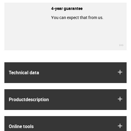
4-year guarantee
You can expect that from us.
igu
igus
Technical data
igus
Product­description
igus
Online tools