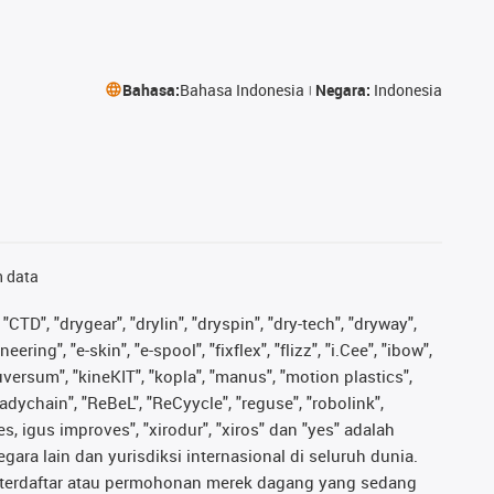
Bahasa:
Bahasa Indonesia
Negara:
Indonesia
n data
"CTD", "drygear", "drylin", "dryspin", "dry-tech", "dryway",
ing", "e-skin", "e-spool", "fixflex", "flizz", "i.Cee", "ibow",
iguversum", "kineKIT", "kopla", "manus", "motion plastics",
adychain", "ReBeL", "ReCyycle", "reguse", "robolink",
ves, igus improves", "xirodur", "xiros" dan "yes" adalah
ara lain dan yurisdiksi internasional di seluruh dunia.
ng terdaftar atau permohonan merek dagang yang sedang