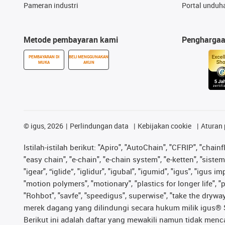
Pameran industri
Portal unduh
Metode pembayaran kami
Pengharga
PEMBAYARAN DI
BELI MENGGUNAKAN
MUKA
AKUN
©
igus, 2026
Perlindungan data
Kebijakan cookie
Aturan 
Istilah-istilah berikut: "Apiro", "AutoChain", "CFRIP", "chainf
"easy chain", "e-chain", "e-chain system", "e-ketten", "sistem 
"igear", “iglide”, "iglidur", "igubal", "igumid", "igus", "igu
"motion polymers", "motionary", "plastics for longer life", 
"Rohbot", "savfe", "speedigus", superwise", "take the dryway",
merek dagang yang dilindungi secara hukum milik igus® SE 
Berikut ini adalah daftar yang mewakili namun tidak men