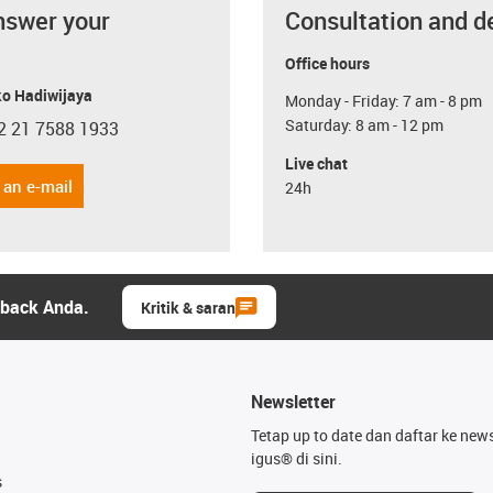
nswer your
Consultation and d
Office hours
o Hadiwijaya
Monday - Friday: 7 am - 8 pm
Saturday: 8 am - 12 pm
2 21 7588 1933
con-phone
Live chat
 an e-mail
24h
dback Anda.
Kritik & saran
Newsletter
Tetap up to date dan daftar ke news
igus® di sini.
s