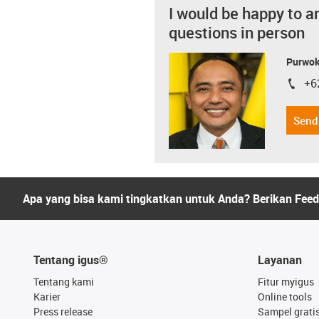
I would be happy to a
questions in person
Purwok
+6
igus-i
Send
Apa yang bisa kami tingkatkan untuk Anda? Berikan Fee
Tentang igus®
Layanan
Tentang kami
Fitur myigus
Karier
Online tools
Press release
Sampel grati