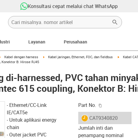
Konsultasi cepat melalui chat WhatsApp
dustri
Layanan
Perusahaan
igus-icon-arrow-right
igus-icon-arrow-right
igus-icon-ar
Kabel dengan harness
Kabel jaringan, Ethernet, FOC, dan fieldbus
Kabel CAT
, Konektor B: Hirose RJ45
 di-harnessed, PVC tahan minyak
ntec 615 coupling, Konektor B: H
igus-icon-copy-c
- Ethernet/CC-Link
Part No.
IE/CAT5e
igus-icon-lieferzeit
CAT9340820
- Untuk aplikasi energy
chain
Jumlah inti dan
- Outer jacket PVC
penampang nominal