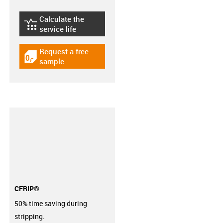
Calculate the
igus-icon-lebensdauerrechner
service life
Request a free
igus-icon-gratismuster
sample
CFRIP®
50% time saving during
stripping.