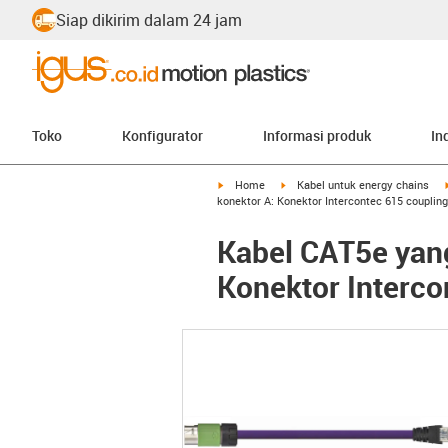
Siap dikirim dalam 24 jam
Toko
Konfigurator
Informasi produk
In
igus-icon-arrow-right
igus-icon-arrow-right
Home
Kabel untuk energy chains
konektor A: Konektor Intercontec 615 coupling
Kabel CAT5e yang
Konektor Interco