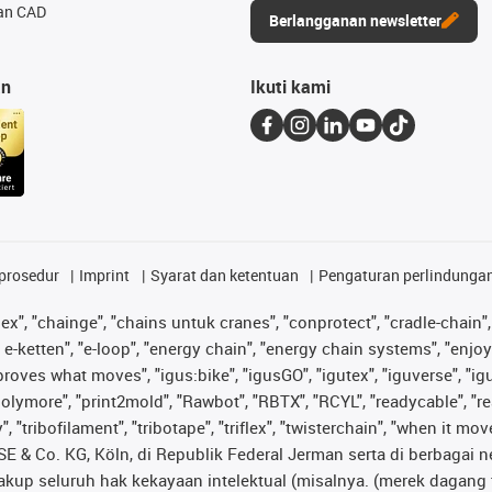
an CAD
Berlangganan newsletter
an
Ikuti kami
prosedur
Imprint
Syarat dan ketentuan
Pengaturan perlindunga
lex", "chainge", "chains untuk cranes", "conprotect", "cradle-chain", 
e-ketten", "e-loop", "energy chain", "energy chain systems", "enjoyneer
s improves what moves", "igus:bike", "igusGO", "igutex", "iguverse", "
"polymore", "print2mold", "Rawbot", "RBTX", "RCYL", "readycable", "re
 "tribofilament", "tribotape", "triflex", "twisterchain", "when it mo
& Co. KG, Köln, di Republik Federal Jerman serta di berbagai neg
cakup seluruh hak kekayaan intelektual (misalnya. (merek daga