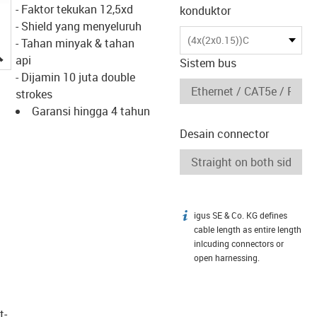
- Faktor tekukan 12,5xd
konduktor
- Shield yang menyeluruh
(4x(2x0.15))C
- Tahan minyak & tahan
igus-icon-lupe
api
Sistem bus
- Dijamin 10 juta double
strokes
Garansi hingga 4 tahun
Desain connector
igus SE & Co. KG defines
igus-icon-info
cable length as entire length
inlcuding connectors or
open harnessing.
t­