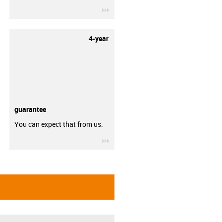
igus-icon-3arrow
4-year
guarantee
You can expect that from us.
igus-icon-3arrow