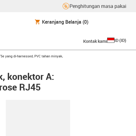
Penghitungan masa pakai
Keranjang Belanja
(0)
ID
(
ID
)
Kontak kami
row-right
5e yang di-harnessed, PVC tahan minyak,
, konektor A:
irose RJ45
lipboard