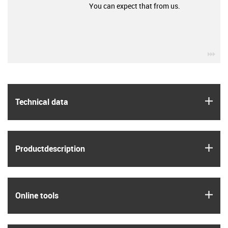
You can expect that from us.
igu
igus
Technical data
igus
Product­description
igus
Online tools