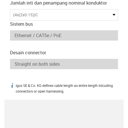
Jumlah inti dan penampang nominal konduktor
(4x(2x0.15))C
Sistem bus
Desain connector
igus SE & Co. KG defines cable length as entire length inlcuding
igus-icon-info
connectors or open harnessing.