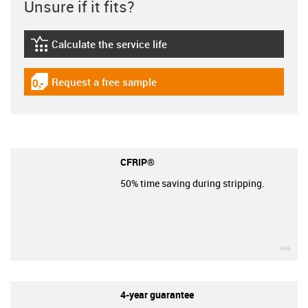
Unsure if it fits?
Calculate the service life
igus-icon-lebensdauerrechner
Request a free sample
igus-icon-gratismuster
CFRIP®
50% time saving during stripping.
igu
4-year guarantee