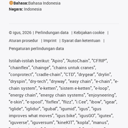
Bahasa:
Bahasa Indonesia
Negara:
Indonesia
©
igus, 2026
Perlindungan data
Kebijakan cookie
Aturan prosedur
Imprint
Syarat dan ketentuan
Pengaturan perlindungan data
Istilah-istilah berikut: "Apiro", "AutoChain", "CFRIP",
"chainflex", "chainge", "chains untuk cranes",
"conprotect", "cradle-chain", "CTD", "drygear", "drylin",
"dryspin", "dry-tech", "dryway", "easy chain", "e-chain", "e-
chain system", "e-ketten", "sistem e-ketten", "e-loop",
"energy chain", "energy chain systems", "enjoyneering",
"e-skin", "e-spool", "fixflex", "flizz", "i.Cee", "ibow", "igear",
“iglide”, "iglidur", "igubal", "igumid", "igus", "igus
improves what moves", "igus:bike", "igusGO", "igutex",
"iguverse", "iguversum", "kineKIT", "kopla", "manus",