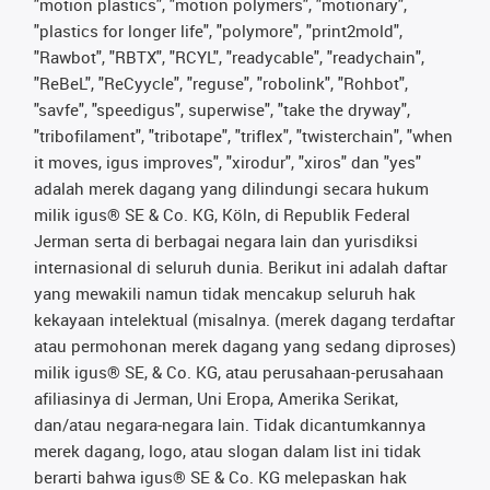
"motion plastics", "motion polymers", "motionary",
"plastics for longer life", "polymore", "print2mold",
"Rawbot", "RBTX", "RCYL", "readycable", "readychain",
"ReBeL", "ReCyycle", "reguse", "robolink", "Rohbot",
"savfe", "speedigus", superwise", "take the dryway",
"tribofilament", "tribotape", "triflex", "twisterchain", "when
it moves, igus improves", "xirodur", "xiros" dan "yes"
adalah merek dagang yang dilindungi secara hukum
milik igus® SE & Co. KG, Köln, di Republik Federal
Jerman serta di berbagai negara lain dan yurisdiksi
internasional di seluruh dunia. Berikut ini adalah daftar
yang mewakili namun tidak mencakup seluruh hak
kekayaan intelektual (misalnya. (merek dagang terdaftar
atau permohonan merek dagang yang sedang diproses)
milik igus® SE, & Co. KG, atau perusahaan-perusahaan
afiliasinya di Jerman, Uni Eropa, Amerika Serikat,
dan/atau negara-negara lain. Tidak dicantumkannya
merek dagang, logo, atau slogan dalam list ini tidak
berarti bahwa igus® SE & Co. KG melepaskan hak