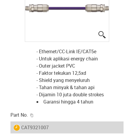
igus-icon-lup
- Ethernet/CC-Link IE/CAT5e
- Untuk aplikasi energy chain
- Outer jacket PVC
- Faktor tekukan 12,5xd
- Shield yang menyeluruh
- Tahan minyak & tahan api
- Dijamin 10 juta double strokes
Garansi hingga 4 tahun
igus-icon-copy-clipboard
Part No.
igus-icon-lieferzeit
CAT9321007