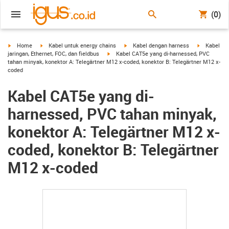
(0)
igus-icon-arrow-right
igus-icon-arrow-right
igus-icon-arrow-right
igus-icon-a
Home
Kabel untuk energy chains
Kabel dengan harness
Kabel
igus-icon-arrow-right
jaringan, Ethernet, FOC, dan fieldbus
Kabel CAT5e yang di-harnessed, PVC
tahan minyak, konektor A: Telegärtner M12 x-coded, konektor B: Telegärtner M12 x-
coded
Kabel CAT5e yang di-
harnessed, PVC tahan minyak,
konektor A: Telegärtner M12 x-
coded, konektor B: Telegärtner
M12 x-coded