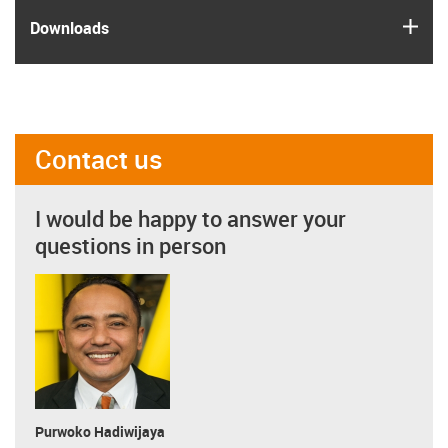
igus
Downloads
Contact us
I would be happy to answer your
questions in person
Purwoko Hadiwijaya