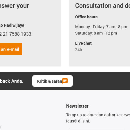
nswer your
Consultation and d
Office hours
o Hadiwijaya
Monday - Friday: 7 am - 8 pm
Saturday: 8 am - 12 pm
2 21 7588 1933
con-phone
Live chat
 an e-mail
24h
dback Anda.
Kritik & saran
Newsletter
Tetap up to date dan daftar ke news
igus® di sini.
s