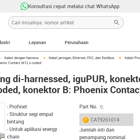
Konsultasi cepat melalui chat WhatsApp
dustri
Layanan
Perusahaan
igus-icon-arrow-right
igus-icon-arrow-right
igus-icon-ar
Kabel dengan harness
Kabel jaringan, Ethernet, FOC, dan fieldbus
Kabel Pro
oenix Contact M12 x-coded
ang di-harnessed, iguPUR, konekt
oded, konektor B: Phoenix Conta
igus-icon-copy-c
- Profinet
Part No.
- Struktur segi empat
igus-icon-lieferzeit
CAT9261014
bintang
- Untuk aplikasi energy
Jumlah inti dan
chain
penampang nominal