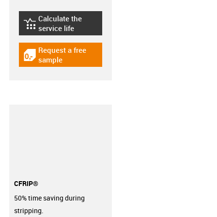
Calculate the
igus-icon-lebensdauerrechner
service life
Request a free
igus-icon-gratismuster
sample
CFRIP®
50% time saving during
stripping.