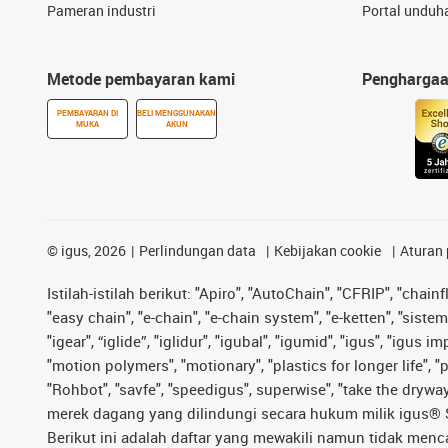
Pameran industri
Portal unduh
Metode pembayaran kami
Pengharga
PEMBAYARAN DI
BELI MENGGUNAKAN
MUKA
AKUN
©
igus, 2026
Perlindungan data
Kebijakan cookie
Aturan 
Istilah-istilah berikut: "Apiro", "AutoChain", "CFRIP", "chainf
"easy chain", "e-chain", "e-chain system", "e-ketten", "sistem 
"igear", “iglide”, "iglidur", "igubal", "igumid", "igus", "igu
"motion polymers", "motionary", "plastics for longer life", 
"Rohbot", "savfe", "speedigus", superwise", "take the dryway",
merek dagang yang dilindungi secara hukum milik igus® SE 
Berikut ini adalah daftar yang mewakili namun tidak men