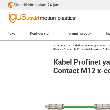
Siap dikirim dalam 24 jam
Toko
Konfigurator
Informasi produk
In
igus-icon-arrow-right
igus-icon-arrow-right
Home
Kabel untuk energy chains
Phoenix Contact M12 x-coded, konektor B: Ph
Kabel Profinet y
Contact M12 x-c