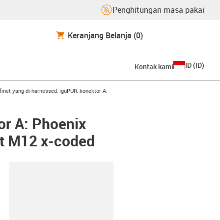
Penghitungan masa pakai
Keranjang Belanja
(0)
ID
(
ID
)
Kontak kami
row-right
finet yang di-harnessed, iguPUR, konektor A:
or A: Phoenix
ct M12 x-coded
lipboard