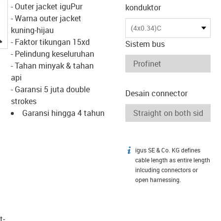
- Outer jacket iguPur
konduktor
- Warna outer jacket
(4x0.34)C
kuning-hijau
igus-icon-lupe
- Faktor tikungan 15xd
Sistem bus
- Pelindung keseluruhan
- Tahan minyak & tahan
api
- Garansi 5 juta double
Desain connector
strokes
Garansi hingga 4 tahun
igus SE & Co. KG defines
igus-icon-info
cable length as entire length
inlcuding connectors or
open harnessing.
t­