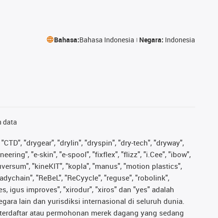
Bahasa:
Bahasa Indonesia
Negara:
Indonesia
n data
"CTD", "drygear", "drylin", "dryspin", "dry-tech", "dryway",
ing", "e-skin", "e-spool", "fixflex", "flizz", "i.Cee", "ibow",
iguversum", "kineKIT", "kopla", "manus", "motion plastics",
adychain", "ReBeL", "ReCyycle", "reguse", "robolink",
ves, igus improves", "xirodur", "xiros" dan "yes" adalah
ara lain dan yurisdiksi internasional di seluruh dunia.
ng terdaftar atau permohonan merek dagang yang sedang