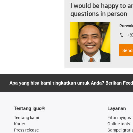
I would be happy to a
questions in person
Purwok
+6
igus-i
Send
Apa yang bisa kami tingkatkan untuk Anda? Berikan Fee
Tentang igus®
Layanan
Tentang kami
Fitur myigus
Karier
Online tools
Press release
Sampel grati