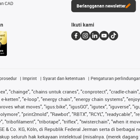
an CAD
Berlangganan newsletter
an
Ikuti kami
prosedur
Imprint
Syarat dan ketentuan
Pengaturan perlindunga
lex", "chainge", "chains untuk cranes", "conprotect", "cradle-chain", 
e-ketten", "e-loop", "energy chain", "energy chain systems", "enjoyneer
s improves what moves", "igus:bike", "igusGO", "igutex", "iguverse", "
"polymore", "print2mold", "Rawbot", "RBTX", "RCYL", "readycable", "re
 "tribofilament", "tribotape", "triflex", "twisterchain", "when it mo
& Co. KG, Köln, di Republik Federal Jerman serta di berbagai neg
cakup seluruh hak kekayaan intelektual (misalnya. (merek daga