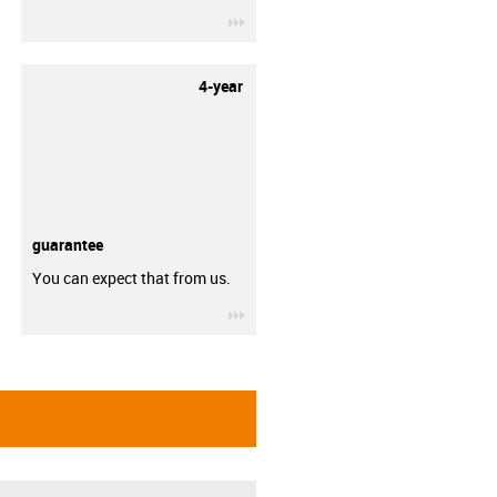
igus-icon-3arrow
4-year
guarantee
You can expect that from us.
igus-icon-3arrow