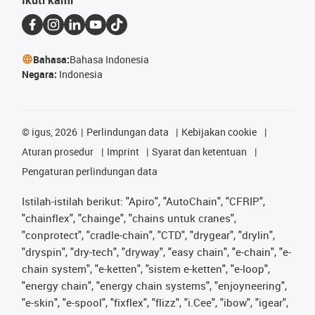
Bahasa:
Bahasa Indonesia
Negara:
Indonesia
©
igus, 2026
Perlindungan data
Kebijakan cookie
Aturan prosedur
Imprint
Syarat dan ketentuan
Pengaturan perlindungan data
Istilah-istilah berikut: "Apiro", "AutoChain", "CFRIP",
"chainflex", "chainge", "chains untuk cranes",
"conprotect", "cradle-chain", "CTD", "drygear", "drylin",
"dryspin", "dry-tech", "dryway", "easy chain", "e-chain", "e-
chain system", "e-ketten", "sistem e-ketten", "e-loop",
"energy chain", "energy chain systems", "enjoyneering",
"e-skin", "e-spool", "fixflex", "flizz", "i.Cee", "ibow", "igear",