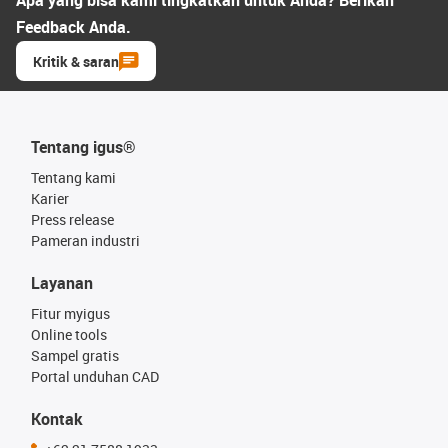
Apa yang bisa kami tingkatkan untuk Anda? Berikan
Feedback Anda.
Kritik & saran
Tentang igus®
Tentang kami
Karier
Press release
Pameran industri
Layanan
Fitur myigus
Online tools
Sampel gratis
Portal unduhan CAD
Kontak