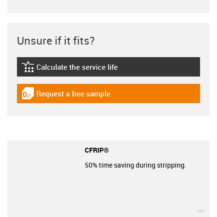
Unsure if it fits?
Calculate the service life
igus-icon-lebensdauerrechner
Request a free sample
igus-icon-gratismuster
CFRIP®
50% time saving during stripping.
igu