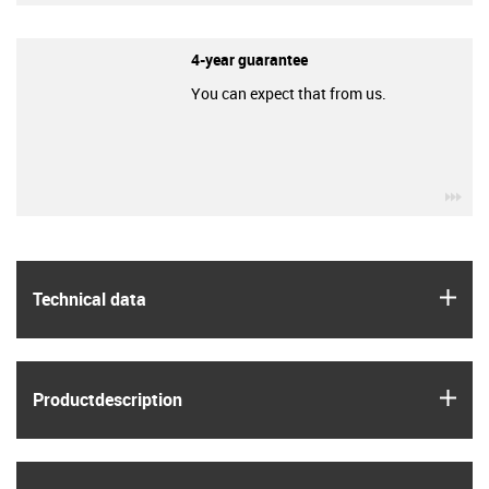
4-year guarantee
You can expect that from us.
igu
igus
Technical data
igus
Product­description