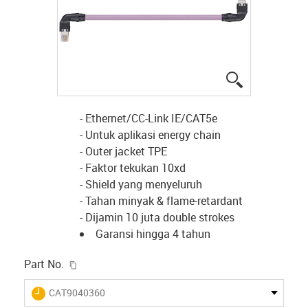
igus-icon-lup
- Ethernet/CC-Link IE/CAT5e
- Untuk aplikasi energy chain
- Outer jacket TPE
- Faktor tekukan 10xd
- Shield yang menyeluruh
- Tahan minyak & flame-retardant
- Dijamin 10 juta double strokes
Garansi hingga 4 tahun
igus-icon-copy-clipboard
Part No.
igus-icon-lieferzeit
CAT9040360