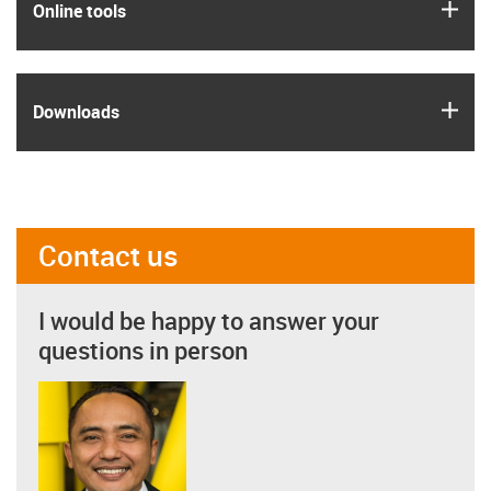
igus
Online tools
igus
Downloads
Contact us
I would be happy to answer your
questions in person