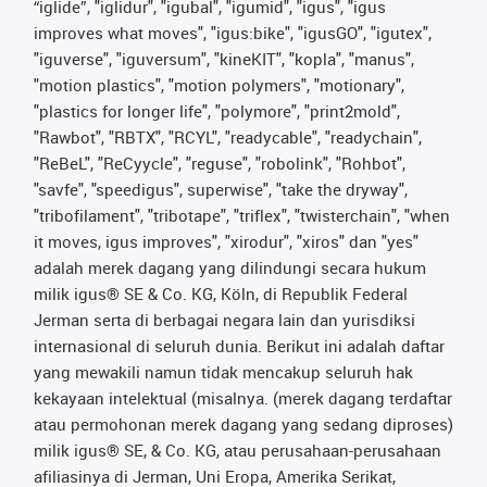
“iglide”, "iglidur", "igubal", "igumid", "igus", "igus
improves what moves", "igus:bike", "igusGO", "igutex",
"iguverse", "iguversum", "kineKIT", "kopla", "manus",
"motion plastics", "motion polymers", "motionary",
"plastics for longer life", "polymore", "print2mold",
"Rawbot", "RBTX", "RCYL", "readycable", "readychain",
"ReBeL", "ReCyycle", "reguse", "robolink", "Rohbot",
"savfe", "speedigus", superwise", "take the dryway",
"tribofilament", "tribotape", "triflex", "twisterchain", "when
it moves, igus improves", "xirodur", "xiros" dan "yes"
adalah merek dagang yang dilindungi secara hukum
milik igus® SE & Co. KG, Köln, di Republik Federal
Jerman serta di berbagai negara lain dan yurisdiksi
internasional di seluruh dunia. Berikut ini adalah daftar
yang mewakili namun tidak mencakup seluruh hak
kekayaan intelektual (misalnya. (merek dagang terdaftar
atau permohonan merek dagang yang sedang diproses)
milik igus® SE, & Co. KG, atau perusahaan-perusahaan
afiliasinya di Jerman, Uni Eropa, Amerika Serikat,