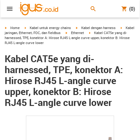
(0)
igus-icon-arrow-right
igus-icon-arrow-right
igus-icon-arrow-right
igus-icon-a
Home
Kabel untuk energy chains
Kabel dengan harness
Kabel
igus-icon-arrow-right
igus-icon-arrow-right
jaringan, Ethernet, FOC, dan fieldbus
Ethernet
Kabel CAT5e yang di-
harnessed, TPE, konektor A: Hirose RJ45 L-angle curve upper, konektor B: Hirose
RJ45 L-angle curve lower
Kabel CAT5e yang di-
harnessed, TPE, konektor A:
Hirose RJ45 L-angle curve
upper, konektor B: Hirose
RJ45 L-angle curve lower