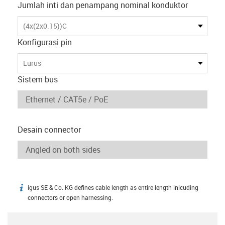
Jumlah inti dan penampang nominal konduktor
(4x(2x0.15))C
Konfigurasi pin
Lurus
Sistem bus
Desain connector
igus SE & Co. KG defines cable length as entire length inlcuding
igus-icon-info
connectors or open harnessing.