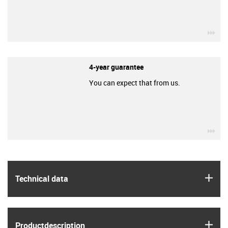
igu
4-year guarantee
You can expect that from us.
igu
igus
Technical data
igus
Product­description