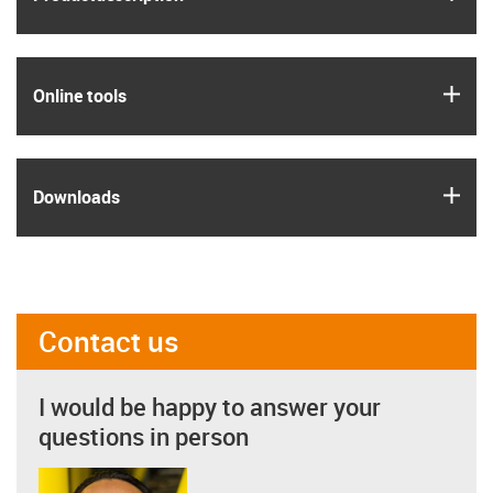
igus
Online tools
igus
Downloads
Contact us
I would be happy to answer your
questions in person