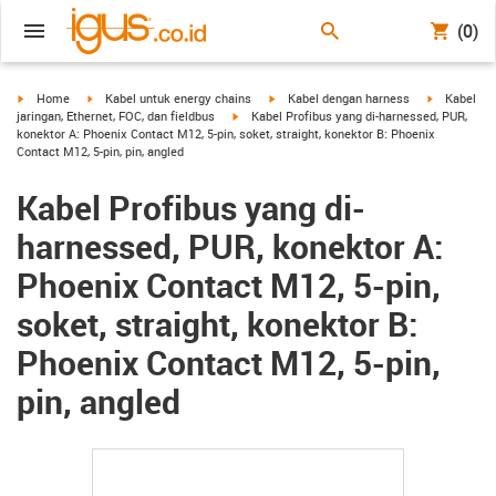
(0)
igus-icon-arrow-right
igus-icon-arrow-right
igus-icon-arrow-right
igus-icon-a
Home
Kabel untuk energy chains
Kabel dengan harness
Kabel
igus-icon-arrow-right
jaringan, Ethernet, FOC, dan fieldbus
Kabel Profibus yang di-harnessed, PUR,
konektor A: Phoenix Contact M12, 5-pin, soket, straight, konektor B: Phoenix
Contact M12, 5-pin, pin, angled
Kabel Profibus yang di-
harnessed, PUR, konektor A:
Phoenix Contact M12, 5-pin,
soket, straight, konektor B:
Phoenix Contact M12, 5-pin,
pin, angled