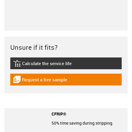
Unsure if it fits?
Calculate the service life
igus-icon-lebensdauerrechner
Request a free sample
igus-icon-gratismuster
CFRIP®
50% time saving during stripping.