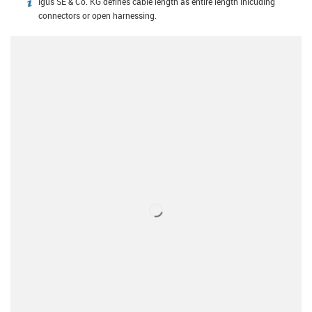
igus SE & Co. KG defines cable length as entire length inlcuding
igus-icon-info
connectors or open harnessing.