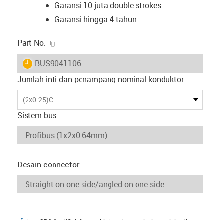
Garansi 10 juta double strokes
Garansi hingga 4 tahun
igus-icon-copy-clipboard
Part No.
igus-icon-lieferzeit
BUS9041106
Jumlah inti dan penampang nominal konduktor
(2x0.25)C
Sistem bus
Desain connector