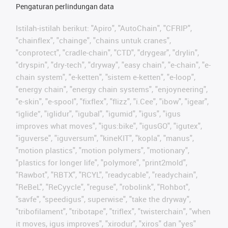
Pengaturan perlindungan data
Istilah-istilah berikut: "Apiro", "AutoChain", "CFRIP",
"chainflex", "chainge", "chains untuk cranes",
"conprotect", "cradle-chain", "CTD", "drygear", "drylin",
"dryspin", "dry-tech", "dryway", "easy chain", "e-chain", "e-
chain system", "e-ketten", "sistem e-ketten", "e-loop",
"energy chain", "energy chain systems", "enjoyneering",
"e-skin", "e-spool", "fixflex", "flizz", "i.Cee", "ibow", "igear",
“iglide”, "iglidur", "igubal", "igumid", "igus", "igus
improves what moves", "igus:bike", "igusGO", "igutex",
"iguverse", "iguversum", "kineKIT", "kopla", "manus",
"motion plastics", "motion polymers", "motionary",
"plastics for longer life", "polymore", "print2mold",
"Rawbot", "RBTX", "RCYL", "readycable", "readychain",
"ReBeL", "ReCyycle", "reguse", "robolink", "Rohbot",
"savfe", "speedigus", superwise", "take the dryway",
"tribofilament", "tribotape", "triflex", "twisterchain", "when
it moves, igus improves", "xirodur", "xiros" dan "yes"