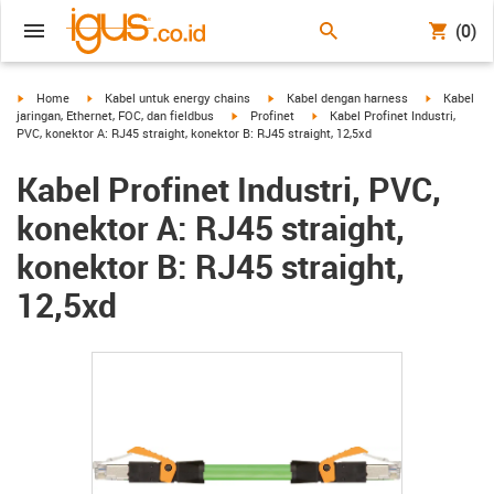
(0)
igus-icon-arrow-right
igus-icon-arrow-right
igus-icon-arrow-right
igus-icon-a
Home
Kabel untuk energy chains
Kabel dengan harness
Kabel
igus-icon-arrow-right
igus-icon-arrow-right
jaringan, Ethernet, FOC, dan fieldbus
Profinet
Kabel Profinet Industri,
PVC, konektor A: RJ45 straight, konektor B: RJ45 straight, 12,5xd
Kabel Profinet Industri, PVC,
konektor A: RJ45 straight,
konektor B: RJ45 straight,
12,5xd