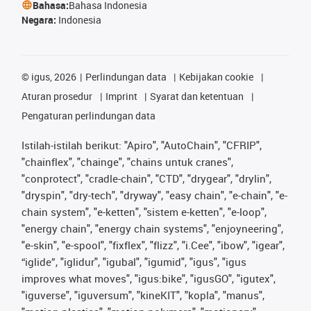
Bahasa:
Bahasa Indonesia
Negara:
Indonesia
©
igus, 2026
Perlindungan data
Kebijakan cookie
Aturan prosedur
Imprint
Syarat dan ketentuan
Pengaturan perlindungan data
Istilah-istilah berikut: "Apiro", "AutoChain", "CFRIP",
"chainflex", "chainge", "chains untuk cranes",
"conprotect", "cradle-chain", "CTD", "drygear", "drylin",
"dryspin", "dry-tech", "dryway", "easy chain", "e-chain", "e-
chain system", "e-ketten", "sistem e-ketten", "e-loop",
"energy chain", "energy chain systems", "enjoyneering",
"e-skin", "e-spool", "fixflex", "flizz", "i.Cee", "ibow", "igear",
“iglide”, "iglidur", "igubal", "igumid", "igus", "igus
improves what moves", "igus:bike", "igusGO", "igutex",
"iguverse", "iguversum", "kineKIT", "kopla", "manus",