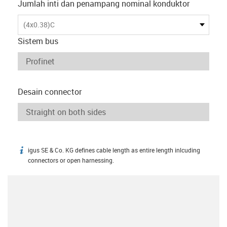
Jumlah inti dan penampang nominal konduktor
(4x0.38)C
Sistem bus
Desain connector
igus SE & Co. KG defines cable length as entire length inlcuding
igus-icon-info
connectors or open harnessing.