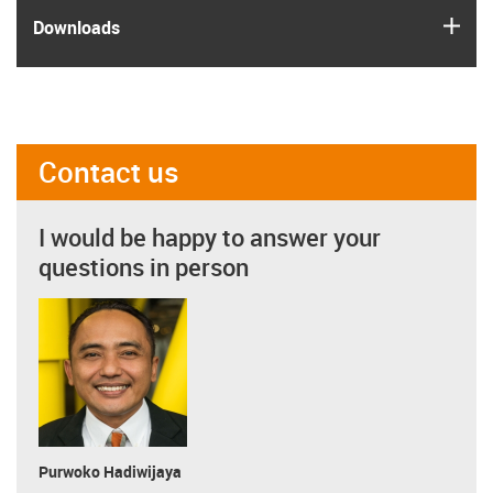
igus
Downloads
Contact us
I would be happy to answer your
questions in person
Purwoko Hadiwijaya