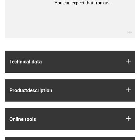
You can expect that from us.
igu
igus
Technical data
igus
Product­description
igus
Online tools