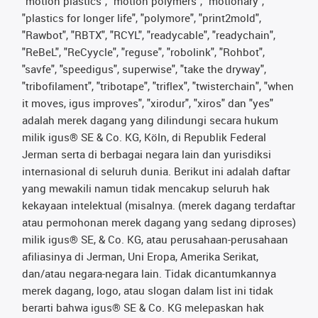
"motion plastics", "motion polymers", "motionary",
"plastics for longer life", "polymore", "print2mold",
"Rawbot", "RBTX", "RCYL", "readycable", "readychain",
"ReBeL", "ReCyycle", "reguse", "robolink", "Rohbot",
"savfe", "speedigus", superwise", "take the dryway",
"tribofilament", "tribotape", "triflex", "twisterchain", "when
it moves, igus improves", "xirodur", "xiros" dan "yes"
adalah merek dagang yang dilindungi secara hukum
milik igus® SE & Co. KG, Köln, di Republik Federal
Jerman serta di berbagai negara lain dan yurisdiksi
internasional di seluruh dunia. Berikut ini adalah daftar
yang mewakili namun tidak mencakup seluruh hak
kekayaan intelektual (misalnya. (merek dagang terdaftar
atau permohonan merek dagang yang sedang diproses)
milik igus® SE, & Co. KG, atau perusahaan-perusahaan
afiliasinya di Jerman, Uni Eropa, Amerika Serikat,
dan/atau negara-negara lain. Tidak dicantumkannya
merek dagang, logo, atau slogan dalam list ini tidak
berarti bahwa igus® SE & Co. KG melepaskan hak