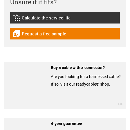
Unsure if it fits?
Calculate the service life
igus-icon-lebensdauerrechner
Request a free sample
igus-icon-gratismuster
Buy a cable with a connector?
Are you looking for a harnessed cable?
If so, visit our readycable® shop.
igu
4-year guarantee