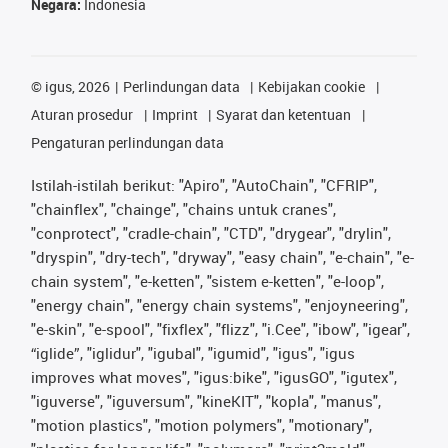
Negara:
Indonesia
©
igus, 2026
Perlindungan data
Kebijakan cookie
Aturan prosedur
Imprint
Syarat dan ketentuan
Pengaturan perlindungan data
Istilah-istilah berikut: "Apiro", "AutoChain", "CFRIP",
"chainflex", "chainge", "chains untuk cranes",
"conprotect", "cradle-chain", "CTD", "drygear", "drylin",
"dryspin", "dry-tech", "dryway", "easy chain", "e-chain", "e-
chain system", "e-ketten", "sistem e-ketten", "e-loop",
"energy chain", "energy chain systems", "enjoyneering",
"e-skin", "e-spool", "fixflex", "flizz", "i.Cee", "ibow", "igear",
“iglide”, "iglidur", "igubal", "igumid", "igus", "igus
improves what moves", "igus:bike", "igusGO", "igutex",
"iguverse", "iguversum", "kineKIT", "kopla", "manus",
"motion plastics", "motion polymers", "motionary",