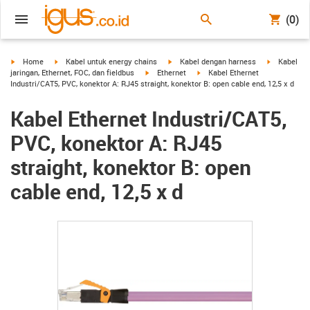
(0)
igus-icon-arrow-right
igus-icon-arrow-right
igus-icon-arrow-right
igus-icon-a
Home
Kabel untuk energy chains
Kabel dengan harness
Kabel
igus-icon-arrow-right
igus-icon-arrow-right
jaringan, Ethernet, FOC, dan fieldbus
Ethernet
Kabel Ethernet
Industri/CAT5, PVC, konektor A: RJ45 straight, konektor B: open cable end, 12,5 x d
Kabel Ethernet Industri/CAT5,
PVC, konektor A: RJ45
straight, konektor B: open
cable end, 12,5 x d