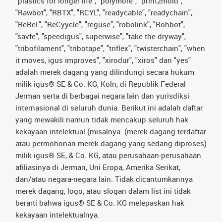
"plastics for longer life", "polymore", "print2mold",
"Rawbot", "RBTX", "RCYL", "readycable", "readychain",
"ReBeL", "ReCyycle", "reguse", "robolink", "Rohbot",
"savfe", "speedigus", superwise", "take the dryway",
"tribofilament", "tribotape", "triflex", "twisterchain", "when
it moves, igus improves", "xirodur", "xiros" dan "yes"
adalah merek dagang yang dilindungi secara hukum
milik igus® SE & Co. KG, Köln, di Republik Federal
Jerman serta di berbagai negara lain dan yurisdiksi
internasional di seluruh dunia. Berikut ini adalah daftar
yang mewakili namun tidak mencakup seluruh hak
kekayaan intelektual (misalnya. (merek dagang terdaftar
atau permohonan merek dagang yang sedang diproses)
milik igus® SE, & Co. KG, atau perusahaan-perusahaan
afiliasinya di Jerman, Uni Eropa, Amerika Serikat,
dan/atau negara-negara lain. Tidak dicantumkannya
merek dagang, logo, atau slogan dalam list ini tidak
berarti bahwa igus® SE & Co. KG melepaskan hak
kekayaan intelektualnya.