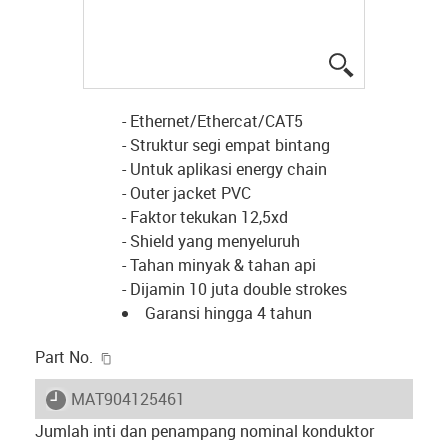
igus-icon-lup
- Ethernet/Ethercat/CAT5
- Struktur segi empat bintang
- Untuk aplikasi energy chain
- Outer jacket PVC
- Faktor tekukan 12,5xd
- Shield yang menyeluruh
- Tahan minyak & tahan api
- Dijamin 10 juta double strokes
Garansi hingga 4 tahun
igus-icon-copy-clipboard
Part No.
igus-icon-lieferzeit
MAT904125461
Jumlah inti dan penampang nominal konduktor