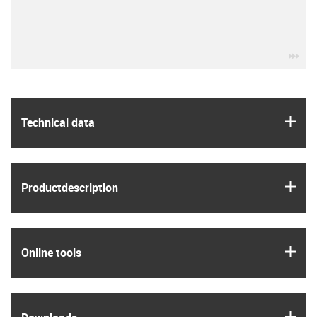
igu
igus
Technical data
igus
Product­description
igus
Online tools
igus