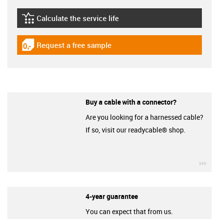
Calculate the service life
igus-icon-lebensdauerrechner
Request a free sample
igus-icon-gratismuster
Buy a cable with a connector?
Are you looking for a harnessed cable?
If so, visit our readycable® shop.
igu
4-year guarantee
You can expect that from us.