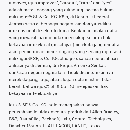
it moves, igus improves", "xirodur", "xiros" dan "yes"
adalah merek dagang yang dilindungi secara hukum
milik igus® SE & Co. KG, Köln, di Republik Federal
Jerman serta di berbagai negara lain dan yurisdiksi
internasional di seluruh dunia. Berikut ini adalah daftar
yang mewakili namun tidak mencakup seluruh hak
kekayaan intelektual (misalnya. (merek dagang terdaftar
atau permohonan merek dagang yang sedang diproses)
milik igus® SE, & Co. KG, atau perusahaan-perusahaan
afiliasinya di Jerman, Uni Eropa, Amerika Serikat,
dan/atau negara-negara lain. Tidak dicantumkannya
merek dagang, logo, atau slogan dalam list ini tidak
berarti bahwa igus® SE & Co. KG melepaskan hak
kekayaan intelektualnya.
igus® SE & Co. KG ingin menegaskan bahwa
perusahaan ini tidak menjual produk dari Allen Bradley,
B&R, Baumüller, Beckhoff, Lahr, Control Techniques,
Danaher Motion, ELAU, FAGOR, FANUC, Festo,