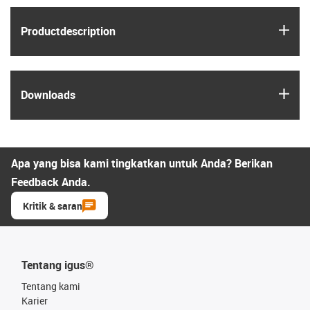
igus
Product­description
igus
Downloads
Apa yang bisa kami tingkatkan untuk Anda? Berikan
Feedback Anda.
Kritik & saran
Tentang igus®
Tentang kami
Karier