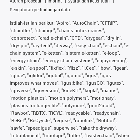
Aturan prosedur
Imprint
Syarat dan ketentuan
Pengaturan perlindungan data
Istilah-istilah berikut: "Apiro", "AutoChain", "CFRIP",
"chainflex", "chainge", "chains untuk cranes",
"conprotect", "cradle-chain", "CTD", "drygear", "drylin",
"dryspin", "dry-tech", "dryway", "easy chain", "e-chain", "e-
chain system", "e-ketten", "sistem e-ketten", "e-loop",
"energy chain", "energy chain systems", "enjoyneering",
"e-skin", "e-spool", "fixflex", "flizz", "i.Cee", "ibow", "igear",
“iglide”, "iglidur", "igubal", "igumid", "igus", "igus
improves what moves", "igus:bike", "igusGO", "igutex",
"iguverse", "iguversum", "kineKIT", "kopla", "manus",
"motion plastics", "motion polymers", "motionary",
"plastics for longer life", "polymore", "print2mold",
"Rawbot", "RBTX", "RCYL", "readycable", "readychain",
"ReBeL", "ReCyycle", "reguse", "robolink", "Rohbot",
"savfe", "speedigus", superwise", "take the dryway",
"tribofilament", "tribotape", "triflex", "twisterchain", "when