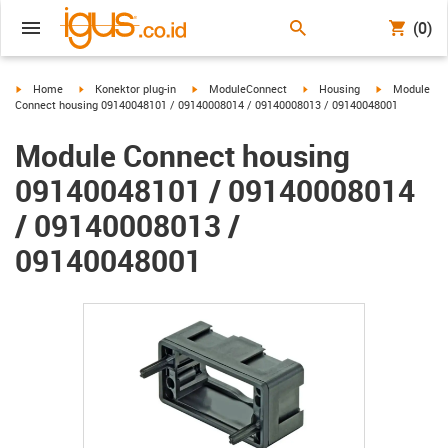
(0)
igus-icon-arrow-right
igus-icon-arrow-right
igus-icon-arrow-right
igus-icon-arrow-right
igus-icon-arr
Home
Konektor plug-in
ModuleConnect
Housing
Module
Connect housing 09140048101 / 09140008014 / 09140008013 / 09140048001
Module Connect housing
09140048101 / 09140008014
/ 09140008013 /
09140048001