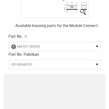
igus-icon-lup
Available housing parts for the Module Connect.
igus-icon-copy-clipboard
Part No.
igus-icon-lieferzeit
MAT01745430
Part No. Pabrikan
09140048101