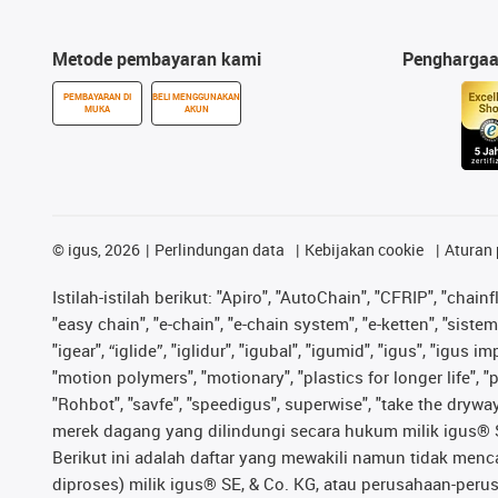
Metode pembayaran kami
Pengharga
PEMBAYARAN DI
BELI MENGGUNAKAN
MUKA
AKUN
©
igus, 2026
Perlindungan data
Kebijakan cookie
Aturan 
Istilah-istilah berikut: "Apiro", "AutoChain", "CFRIP", "chainf
"easy chain", "e-chain", "e-chain system", "e-ketten", "sistem 
"igear", “iglide”, "iglidur", "igubal", "igumid", "igus", "igu
"motion polymers", "motionary", "plastics for longer life", 
"Rohbot", "savfe", "speedigus", superwise", "take the dryway",
merek dagang yang dilindungi secara hukum milik igus® SE 
Berikut ini adalah daftar yang mewakili namun tidak men
diproses) milik igus® SE, & Co. KG, atau perusahaan-peru