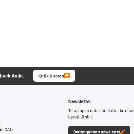
dback Anda.
Kritik & saran
Newsletter
Tetap up to date dan daftar ke news
igus® di sini.
s
an CAD
Berlangganan newsletter