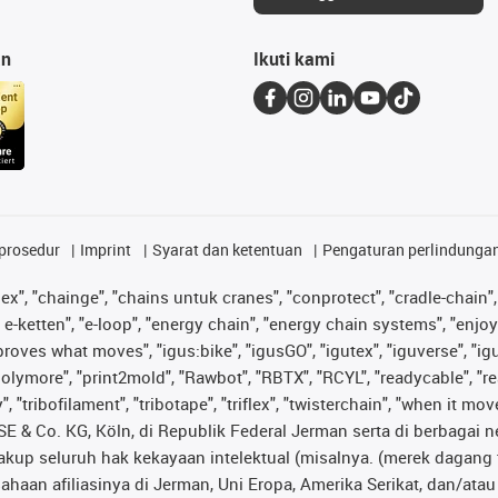
an
Ikuti kami
prosedur
Imprint
Syarat dan ketentuan
Pengaturan perlindunga
lex", "chainge", "chains untuk cranes", "conprotect", "cradle-chain", 
e-ketten", "e-loop", "energy chain", "energy chain systems", "enjoyneer
s improves what moves", "igus:bike", "igusGO", "igutex", "iguverse", "
"polymore", "print2mold", "Rawbot", "RBTX", "RCYL", "readycable", "re
 "tribofilament", "tribotape", "triflex", "twisterchain", "when it mo
& Co. KG, Köln, di Republik Federal Jerman serta di berbagai neg
cakup seluruh hak kekayaan intelektual (misalnya. (merek daga
sahaan afiliasinya di Jerman, Uni Eropa, Amerika Serikat, dan/at