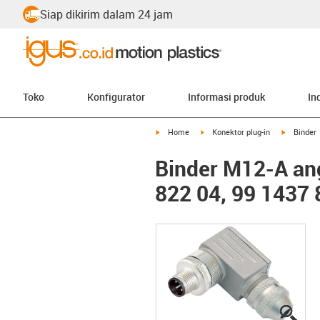
Siap dikirim dalam 24 jam
Toko
Konfigurator
Informasi produk
In
igus-icon-arrow-right
igus-icon-arrow-right
igus-icon
Home
Konektor plug-in
Binder
Binder M12-A ang
822 04, 99 1437 
igus
igus
igus
igus