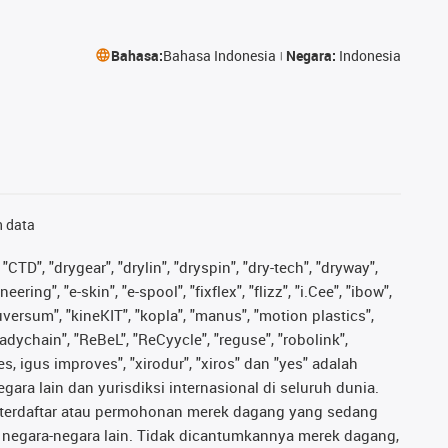
Bahasa:
Bahasa Indonesia
Negara:
Indonesia
n data
"CTD", "drygear", "drylin", "dryspin", "dry-tech", "dryway",
ing", "e-skin", "e-spool", "fixflex", "flizz", "i.Cee", "ibow",
iguversum", "kineKIT", "kopla", "manus", "motion plastics",
adychain", "ReBeL", "ReCyycle", "reguse", "robolink",
ves, igus improves", "xirodur", "xiros" dan "yes" adalah
ara lain dan yurisdiksi internasional di seluruh dunia.
ng terdaftar atau permohonan merek dagang yang sedang
au negara-negara lain. Tidak dicantumkannya merek dagang,