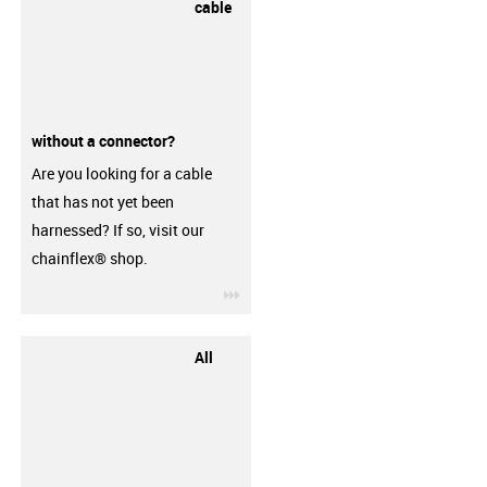
cable
without a connector?
Are you looking for a cable
that has not yet been
harnessed? If so, visit our
chainflex® shop.
igus-icon-3arrow
All