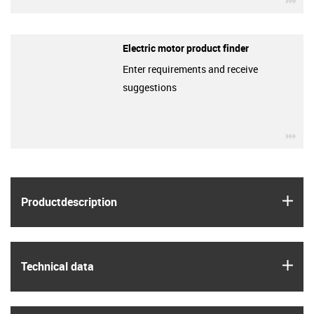
Electric motor product finder
Enter requirements and receive
suggestions
igu
igus
Product­description
igus
Technical data