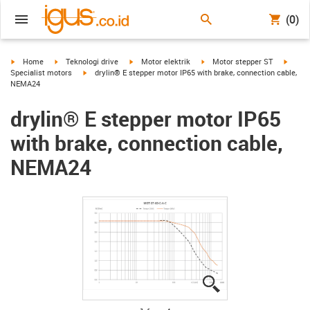
(0)
igus-icon-arrow-right
igus-icon-arrow-right
igus-icon-arrow-right
igus-icon-arrow-right
igus-i
Home
Teknologi drive
Motor elektrik
Motor stepper ST
igus-icon-arrow-right
Specialist motors
drylin® E stepper motor IP65 with brake, connection cable,
NEMA24
drylin® E stepper motor IP65
with brake, connection cable,
NEMA24
igus-icon-lupe
igus-icon-lupe
igus-icon-lupe
igus-icon-lupe