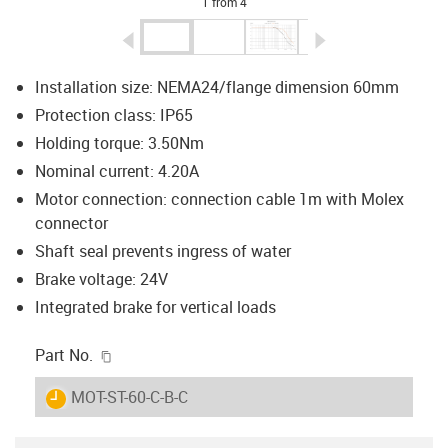
1 from 4
igus-icon-arrow-left
igus-icon-arrow-r
Installation size: NEMA24/flange dimension 60mm
Protection class: IP65
Holding torque: 3.50Nm
Nominal current: 4.20A
Motor connection: connection cable 1m with Molex
connector
Shaft seal prevents ingress of water
Brake voltage: 24V
Integrated brake for vertical loads
igus-icon-copy-clipboard
Part No.
igus-icon-lieferzeit
MOT-ST-60-C-B-C