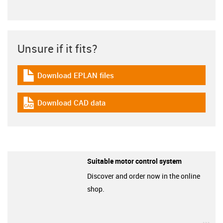
Unsure if it fits?
Download EPLAN files
igus-icon-download-plan
Download CAD data
igus-icon-cad-dateien
Suitable motor control system
Discover and order now in the online
shop.
igu