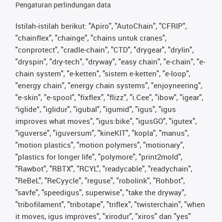
Pengaturan perlindungan data
Istilah-istilah berikut: "Apiro", "AutoChain", "CFRIP",
"chainflex", "chainge", "chains untuk cranes",
"conprotect", "cradle-chain", "CTD", "drygear", "drylin",
"dryspin", "dry-tech", "dryway", "easy chain", "e-chain", "e-
chain system", "e-ketten", "sistem e-ketten", "e-loop",
"energy chain", "energy chain systems", "enjoyneering",
"e-skin", "e-spool", "fixflex", "flizz", "i.Cee", "ibow", "igear",
“iglide”, "iglidur", "igubal", "igumid", "igus", "igus
improves what moves", "igus:bike", "igusGO", "igutex",
"iguverse", "iguversum", "kineKIT", "kopla", "manus",
"motion plastics", "motion polymers", "motionary",
"plastics for longer life", "polymore", "print2mold",
"Rawbot", "RBTX", "RCYL", "readycable", "readychain",
"ReBeL", "ReCyycle", "reguse", "robolink", "Rohbot",
"savfe", "speedigus", superwise", "take the dryway",
"tribofilament", "tribotape", "triflex", "twisterchain", "when
it moves, igus improves", "xirodur", "xiros" dan "yes"