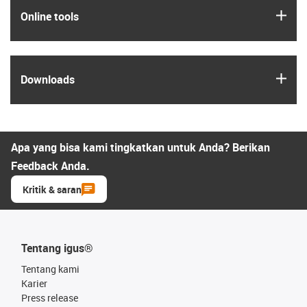
igus
Online tools
igus
Downloads
Apa yang bisa kami tingkatkan untuk Anda? Berikan
Feedback Anda.
Kritik & saran
Tentang igus®
Tentang kami
Karier
Press release