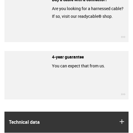
Are you looking for a harnessed cable?
If so, visit our readycable® shop.
igu
4-year guarantee
You can expect that from us.
igu
igus
Technical data