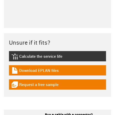
Unsure if it fits?
Calculate the service life
igus-icon-lebensdauerrechner
Download EPLAN files
igus-icon-download-plan
Request a free sample
igus-icon-gratismuster
Buy a cable with a connector?