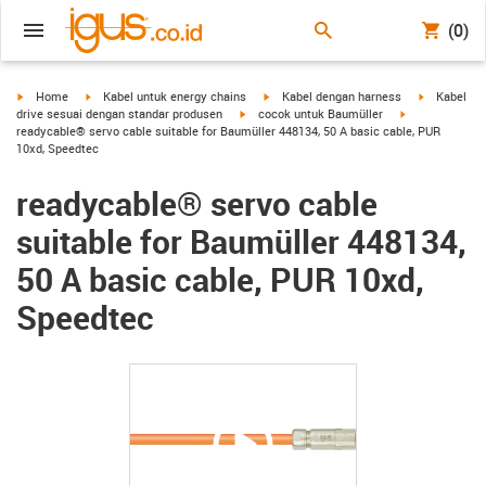
(0)
igus-icon-arrow-right
igus-icon-arrow-right
igus-icon-arrow-right
igus-icon-a
Home
Kabel untuk energy chains
Kabel dengan harness
Kabel
igus-icon-arrow-right
igus-icon-arrow
drive sesuai dengan standar produsen
cocok untuk Baumüller
readycable® servo cable suitable for Baumüller 448134, 50 A basic cable, PUR
10xd, Speedtec
readycable® servo cable
suitable for Baumüller 448134,
50 A basic cable, PUR 10xd,
Speedtec