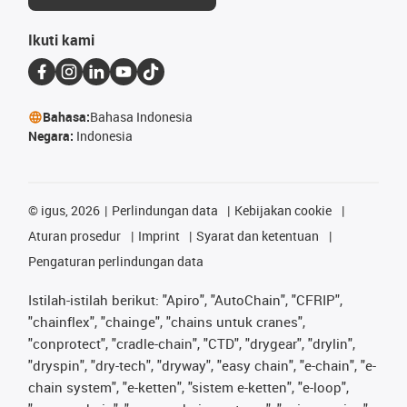
Ikuti kami
Bahasa:
Bahasa Indonesia
Negara:
Indonesia
©
igus, 2026
Perlindungan data
Kebijakan cookie
Aturan prosedur
Imprint
Syarat dan ketentuan
Pengaturan perlindungan data
Istilah-istilah berikut: "Apiro", "AutoChain", "CFRIP",
"chainflex", "chainge", "chains untuk cranes",
"conprotect", "cradle-chain", "CTD", "drygear", "drylin",
"dryspin", "dry-tech", "dryway", "easy chain", "e-chain", "e-
chain system", "e-ketten", "sistem e-ketten", "e-loop",