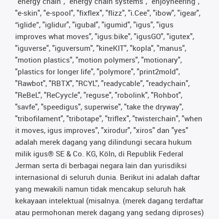
"energy chain", "energy chain systems", "enjoyneering",
"e-skin", "e-spool", "fixflex", "flizz", "i.Cee", "ibow", "igear",
“iglide”, "iglidur", "igubal", "igumid", "igus", "igus
improves what moves", "igus:bike", "igusGO", "igutex",
"iguverse", "iguversum", "kineKIT", "kopla", "manus",
"motion plastics", "motion polymers", "motionary",
"plastics for longer life", "polymore", "print2mold",
"Rawbot", "RBTX", "RCYL", "readycable", "readychain",
"ReBeL", "ReCyycle", "reguse", "robolink", "Rohbot",
"savfe", "speedigus", superwise", "take the dryway",
"tribofilament", "tribotape", "triflex", "twisterchain", "when
it moves, igus improves", "xirodur", "xiros" dan "yes"
adalah merek dagang yang dilindungi secara hukum
milik igus® SE & Co. KG, Köln, di Republik Federal
Jerman serta di berbagai negara lain dan yurisdiksi
internasional di seluruh dunia. Berikut ini adalah daftar
yang mewakili namun tidak mencakup seluruh hak
kekayaan intelektual (misalnya. (merek dagang terdaftar
atau permohonan merek dagang yang sedang diproses)