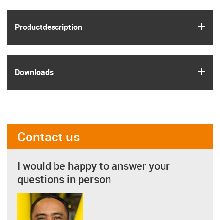
igus
Product­description
igus
Downloads
Contact us
I would be happy to answer your
questions in person