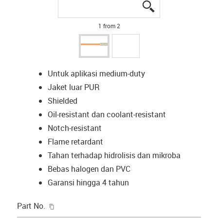
igus-icon-lupe
igus-icon-lupe
1 from 2
Untuk aplikasi medium-duty
Jaket luar PUR
Shielded
Oil-resistant dan coolant-resistant
Notch-resistant
Flame retardant
Tahan terhadap hidrolisis dan mikroba
Bebas halogen dan PVC
Garansi hingga 4 tahun
igus-icon-copy-clipboard
Part No.