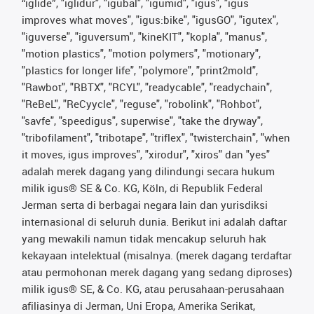
“iglide”, "iglidur", "igubal", "igumid", "igus", "igus
improves what moves", "igus:bike", "igusGO", "igutex",
"iguverse", "iguversum", "kineKIT", "kopla", "manus",
"motion plastics", "motion polymers", "motionary",
"plastics for longer life", "polymore", "print2mold",
"Rawbot", "RBTX", "RCYL", "readycable", "readychain",
"ReBeL", "ReCyycle", "reguse", "robolink", "Rohbot",
"savfe", "speedigus", superwise", "take the dryway",
"tribofilament", "tribotape", "triflex", "twisterchain", "when
it moves, igus improves", "xirodur", "xiros" dan "yes"
adalah merek dagang yang dilindungi secara hukum
milik igus® SE & Co. KG, Köln, di Republik Federal
Jerman serta di berbagai negara lain dan yurisdiksi
internasional di seluruh dunia. Berikut ini adalah daftar
yang mewakili namun tidak mencakup seluruh hak
kekayaan intelektual (misalnya. (merek dagang terdaftar
atau permohonan merek dagang yang sedang diproses)
milik igus® SE, & Co. KG, atau perusahaan-perusahaan
afiliasinya di Jerman, Uni Eropa, Amerika Serikat,