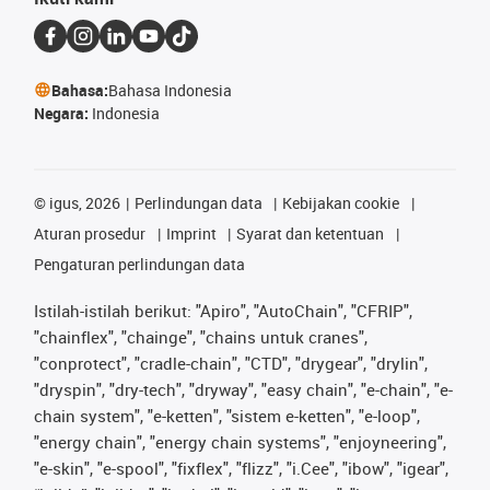
Bahasa:
Bahasa Indonesia
Negara:
Indonesia
©
igus, 2026
Perlindungan data
Kebijakan cookie
Aturan prosedur
Imprint
Syarat dan ketentuan
Pengaturan perlindungan data
Istilah-istilah berikut: "Apiro", "AutoChain", "CFRIP",
"chainflex", "chainge", "chains untuk cranes",
"conprotect", "cradle-chain", "CTD", "drygear", "drylin",
"dryspin", "dry-tech", "dryway", "easy chain", "e-chain", "e-
chain system", "e-ketten", "sistem e-ketten", "e-loop",
"energy chain", "energy chain systems", "enjoyneering",
"e-skin", "e-spool", "fixflex", "flizz", "i.Cee", "ibow", "igear",