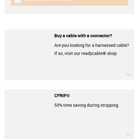
igus-icon-download-plan
Buy a cable with a connector?
Are you looking for a harnessed cable?
If so, visit our readycable® shop.
igu
CFRIP®
50% time saving during stripping.
igu