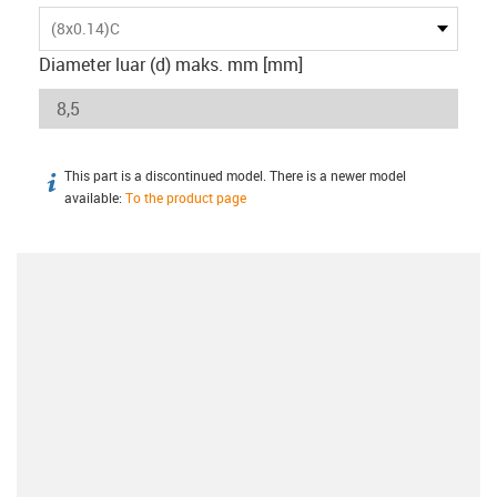
(8x0.14)C
Diameter luar (d) maks. mm [mm]
This part is a discontinued model. There is a newer model
igus-icon-info
available:
To the product page