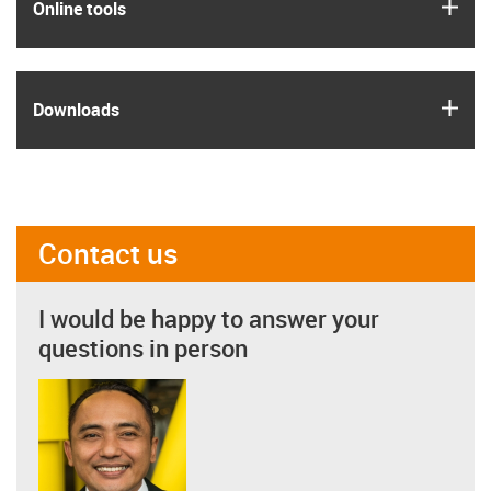
igus
Online tools
igus
Downloads
Contact us
I would be happy to answer your
questions in person