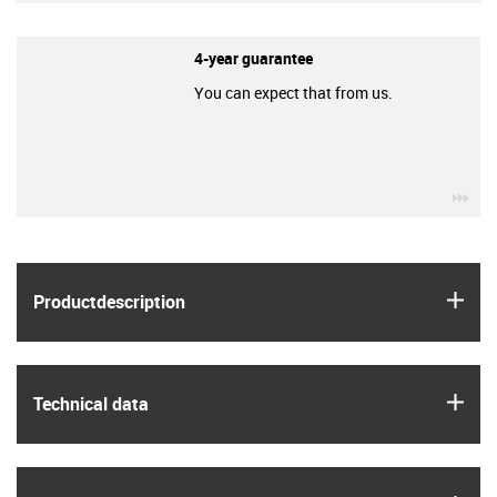
4-year guarantee
You can expect that from us.
igu
igus
Product­description
igus
Technical data