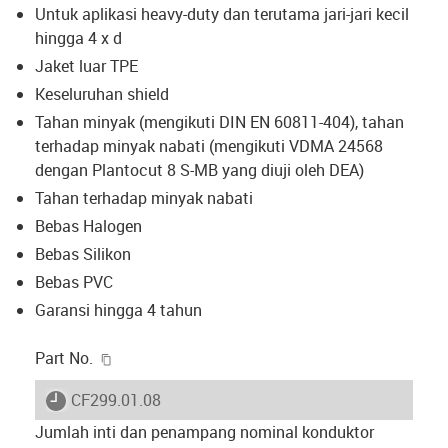
Untuk aplikasi heavy-duty dan terutama jari-jari kecil
hingga 4 x d
Jaket luar TPE
Keseluruhan shield
Tahan minyak (mengikuti DIN EN 60811-404), tahan
terhadap minyak nabati (mengikuti VDMA 24568
dengan Plantocut 8 S-MB yang diuji oleh DEA)
Tahan terhadap minyak nabati
Bebas Halogen
Bebas Silikon
Bebas PVC
Garansi hingga 4 tahun
igus-icon-copy-clipboard
Part No.
igus-icon-lieferzeit
CF299.01.08
Jumlah inti dan penampang nominal konduktor