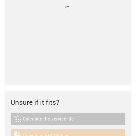
Unsure if it fits?
Calculate the service life
igus-icon-lebensdauerrechner
Download EPLAN files