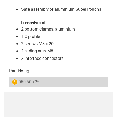
Safe assembly of aluminium SuperTroughs
It consists of:
2 bottom clamps, aluminium
1 C-profile
2 screws M8 x 20
2 sliding nuts M8
2 interface connectors
igus-icon-copy-clipboard
Part No.
igus-icon-lieferzeit
960.50.725