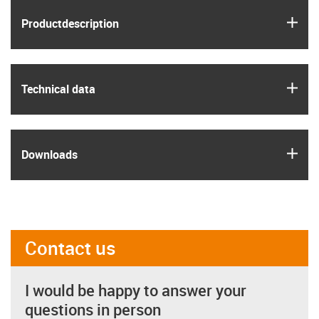
igus
Product­description
igus
Technical data
igus
Downloads
Contact us
I would be happy to answer your
questions in person