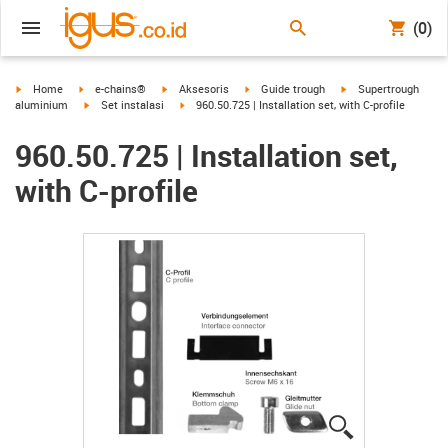
(0)
igus-icon-arrow-right
igus-icon-arrow-right
igus-icon-arrow-right
igus-icon-arrow-right
igus-icon-arrow-righ
Home
e-chains®
Aksesoris
Guide trough
Supertrough
igus-icon-arrow-right
igus-icon-arrow-right
aluminium
Set instalasi
960.50.725 | Installation set, with C-profile
960.50.725 | Installation set,
with C-profile
igus-icon-lup