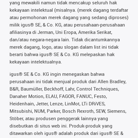
yang mewakili namun tidak mencakup seluruh hak
kekayaan intelektual (misalnya. (merek dagang terdaftar
atau permohonan merek dagang yang sedang diproses)
milik igus® SE, & Co. KG, atau perusahaan-perusahaan
afiliasinya di Jerman, Uni Eropa, Amerika Serikat,
dan/atau negara-negara lain. Tidak dicantumkannya
merek dagang, logo, atau slogan dalam list ini tidak
berarti bahwa igus® SE & Co. KG melepaskan hak
kekayaan intelektualnya.
igus® SE & Co. KG ingin menegaskan bahwa
perusahaan ini tidak menjual produk dari Allen Bradley,
B&R, Baumüller, Beckhoff, Lahr, Control Techniques,
Danaher Motion, ELAU, FAGOR, FANUC, Festo,
Heidenhain, Jetter, Lenze, LinMot, LTi DRiVES,
Mitsubishi, NUM, Parker, Bosch Rexroth, SEW, Siemens,
Stöber, atau produsen penggerak lainnya yang
disebutkan di situs web ini. Produk-produk yang
ditawarkan oleh igus® adalah produk dari igus® SE &