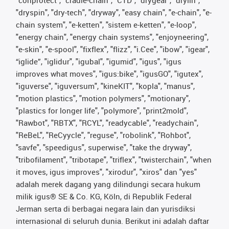
"conprotect", "cradle-chain", "CTD", "drygear", "drylin",
"dryspin", "dry-tech", "dryway", "easy chain", "e-chain", "e-
chain system", "e-ketten", "sistem e-ketten", "e-loop",
"energy chain", "energy chain systems", "enjoyneering",
"e-skin", "e-spool", "fixflex", "flizz", "i.Cee", "ibow", "igear",
“iglide”, "iglidur", "igubal", "igumid", "igus", "igus
improves what moves", "igus:bike", "igusGO", "igutex",
"iguverse", "iguversum", "kineKIT", "kopla", "manus",
"motion plastics", "motion polymers", "motionary",
"plastics for longer life", "polymore", "print2mold",
"Rawbot", "RBTX", "RCYL", "readycable", "readychain",
"ReBeL", "ReCyycle", "reguse", "robolink", "Rohbot",
"savfe", "speedigus", superwise", "take the dryway",
"tribofilament", "tribotape", "triflex", "twisterchain", "when
it moves, igus improves", "xirodur", "xiros" dan "yes"
adalah merek dagang yang dilindungi secara hukum
milik igus® SE & Co. KG, Köln, di Republik Federal
Jerman serta di berbagai negara lain dan yurisdiksi
internasional di seluruh dunia. Berikut ini adalah daftar