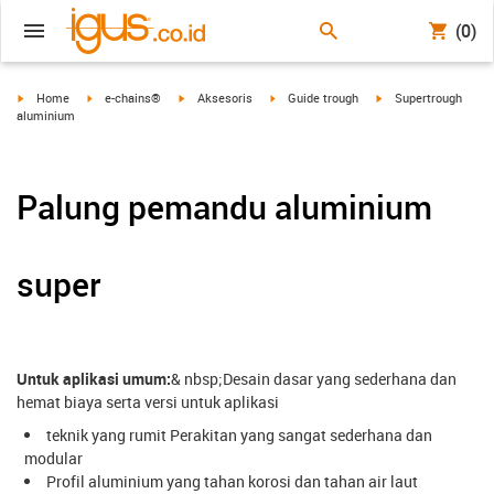
(0)
igus-icon-arrow-right
igus-icon-arrow-right
igus-icon-arrow-right
igus-icon-arrow-right
igus-icon-arrow-righ
Home
e-chains®
Aksesoris
Guide trough
Supertrough
aluminium
Palung pemandu aluminium
super
Untuk aplikasi umum:
& nbsp;Desain dasar yang sederhana dan
hemat biaya serta versi untuk aplikasi
teknik yang rumit Perakitan yang sangat sederhana dan
modular
Profil aluminium yang tahan korosi dan tahan air laut