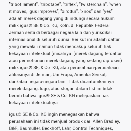
"tribofilament", "tribotape", "triflex", "twisterchain", "when
it moves, igus improves", "xirodur", "xiros" dan "yes"
adalah merek dagang yang dilindungi secara hukum
milik igus® SE & Co. KG, Köln, di Republik Federal
Jerman serta di berbagai negara lain dan yurisdiksi
internasional di seluruh dunia. Berikut ini adalah daftar
yang mewakili namun tidak mencakup seluruh hak
kekayaan intelektual (misalnya. (merek dagang terdaftar
atau permohonan merek dagang yang sedang diproses)
milik igus® SE, & Co. KG, atau perusahaan-perusahaan
afiliasinya di Jerman, Uni Eropa, Amerika Serikat,
dan/atau negara-negara lain. Tidak dicantumkannya
merek dagang, logo, atau slogan dalam list ini tidak
berarti bahwa igus® SE & Co. KG melepaskan hak
kekayaan intelektualnya.
igus® SE & Co. KG ingin menegaskan bahwa
perusahaan ini tidak menjual produk dari Allen Bradley,
B&R, Baumüller, Beckhoff, Lahr, Control Techniques,