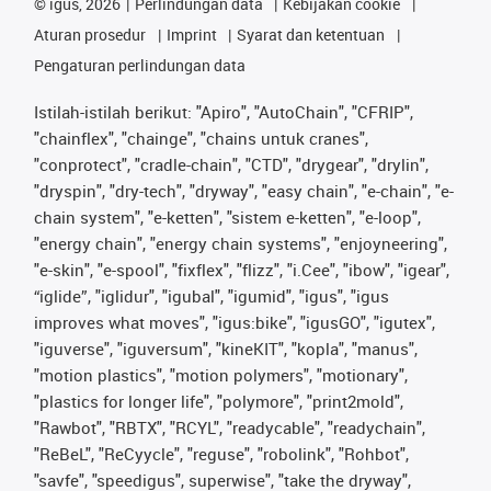
©
igus, 2026
Perlindungan data
Kebijakan cookie
Aturan prosedur
Imprint
Syarat dan ketentuan
Pengaturan perlindungan data
Istilah-istilah berikut: "Apiro", "AutoChain", "CFRIP",
"chainflex", "chainge", "chains untuk cranes",
"conprotect", "cradle-chain", "CTD", "drygear", "drylin",
"dryspin", "dry-tech", "dryway", "easy chain", "e-chain", "e-
chain system", "e-ketten", "sistem e-ketten", "e-loop",
"energy chain", "energy chain systems", "enjoyneering",
"e-skin", "e-spool", "fixflex", "flizz", "i.Cee", "ibow", "igear",
“iglide”, "iglidur", "igubal", "igumid", "igus", "igus
improves what moves", "igus:bike", "igusGO", "igutex",
"iguverse", "iguversum", "kineKIT", "kopla", "manus",
"motion plastics", "motion polymers", "motionary",
"plastics for longer life", "polymore", "print2mold",
"Rawbot", "RBTX", "RCYL", "readycable", "readychain",
"ReBeL", "ReCyycle", "reguse", "robolink", "Rohbot",
"savfe", "speedigus", superwise", "take the dryway",