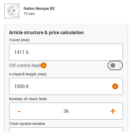
Radius tikungan [R]
75 mm
Article structure & price calculation
Travel (mm)
Off-centre feed
info
Offset (mm)
e-chain® length (mm)
info
Number of chain links
-
+
Total system number