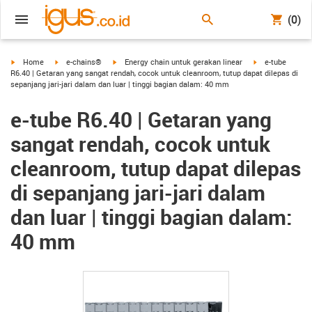
(0)
igus-icon-arrow-right
igus-icon-arrow-right
igus-icon-arrow-right
igus-icon-arrow-
Home
e-chains®
Energy chain untuk gerakan linear
e-tube
R6.40 | Getaran yang sangat rendah, cocok untuk cleanroom, tutup dapat dilepas di
sepanjang jari-jari dalam dan luar | tinggi bagian dalam: 40 mm
e-tube R6.40 | Getaran yang
sangat rendah, cocok untuk
cleanroom, tutup dapat dilepas
di sepanjang jari-jari dalam
dan luar | tinggi bagian dalam:
40 mm