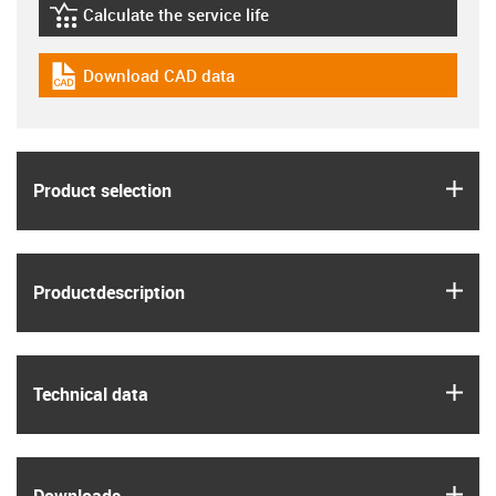
Calculate the service life
igus-icon-lebensdauerrechner
Download CAD data
igus-icon-cad-dateien
igus
Product selection
igus
Product­description
igus
Technical data
igus
Downloads