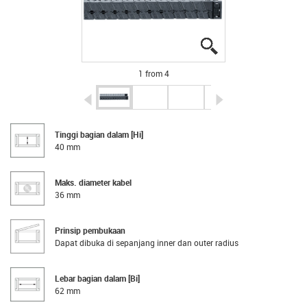
igus-icon-lupe
igus-icon-lupe
igus-icon-lupe
igus-icon-lupe
1 from 4
igus-icon-arrow-left
igus-icon-arrow-r
Tinggi bagian dalam [Hi]
40 mm
Maks. diameter kabel
36 mm
Prinsip pembukaan
Dapat dibuka di sepanjang inner dan outer radius
Lebar bagian dalam [Bi]
62 mm