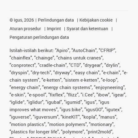
©
igus, 2026
Perlindungan data
Kebijakan cookie
Aturan prosedur
Imprint
Syarat dan ketentuan
Pengaturan perlindungan data
Istilah-istilah berikut: "Apiro", "AutoChain", "CFRIP",
"chainflex", "chainge", "chains untuk cranes",
"conprotect", "cradle-chain", "CTD", "drygear", "drylin",
"dryspin", "dry-tech", "dryway", "easy chain", "e-chain", "e-
chain system", "e-ketten", "sistem e-ketten", "e-loop",
"energy chain", "energy chain systems", "enjoyneering",
"e-skin", "e-spool", "fixflex", "flizz", "i.Cee", "ibow", "igear",
“iglide”, "iglidur", "igubal", "igumid", "igus", "igus
improves what moves", "igus:bike", "igusGO", "igutex",
"iguverse", "iguversum", "kineKIT", "kopla", "manus",
"motion plastics", "motion polymers", "motionary",
"plastics for longer life", "polymore", "print2mold",