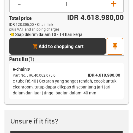
-
+
IDR 4.618.980,00
Total price
IDR 128.305,00 / Chain link
plus VAT and shipping charges
Siap dikirim dalam 10 - 14 hari kerja
cart
pin
Add to shopping cart
Parts list
(
1
)
e-chain®
IDR 4.618.980,00
Part No.
:
R6.40.062.075.0
e-tube R6.40 | Getaran yang sangat rendah, cocok untuk
cleanroom, tutup dapat dilepas di sepanjang jari-jari
dalam dan luar | tinggi bagian dalam: 40 mm
Unsure if it fits?