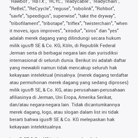
"Rawbot", "RBTX", "RCYL", "readycable", "readychain",
"ReBeL", "ReCyycle", "reguse", "robolink", "Rohbot",
"savfe", "speedigus", superwise", "take the dryway",
"tribofilament", "tribotape", "triflex", "twisterchain", "when
it moves, igus improves", "xirodur", "xiros" dan "yes"
adalah merek dagang yang dilindungi secara hukum
milik igus® SE & Co. KG, Köln, di Republik Federal
Jerman serta di berbagai negara lain dan yurisdiksi
internasional di seluruh dunia. Berikut ini adalah daftar
yang mewakili namun tidak mencakup seluruh hak
kekayaan intelektual (misalnya. (merek dagang terdaftar
atau permohonan merek dagang yang sedang diproses)
milik igus® SE, & Co. KG, atau perusahaan-perusahaan
afiliasinya di Jerman, Uni Eropa, Amerika Serikat,
dan/atau negara-negara lain. Tidak dicantumkannya
merek dagang, logo, atau slogan dalam list ini tidak
berarti bahwa igus® SE & Co. KG melepaskan hak
kekayaan intelektualnya.