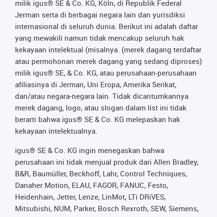
milik igus® SE & Co. KG, Köln, di Republik Federal
Jerman serta di berbagai negara lain dan yurisdiksi
internasional di seluruh dunia. Berikut ini adalah daftar
yang mewakili namun tidak mencakup seluruh hak
kekayaan intelektual (misalnya. (merek dagang terdaftar
atau permohonan merek dagang yang sedang diproses)
milik igus® SE, & Co. KG, atau perusahaan-perusahaan
afiliasinya di Jerman, Uni Eropa, Amerika Serikat,
dan/atau negara-negara lain. Tidak dicantumkannya
merek dagang, logo, atau slogan dalam list ini tidak
berarti bahwa igus® SE & Co. KG melepaskan hak
kekayaan intelektualnya.
igus® SE & Co. KG ingin menegaskan bahwa
perusahaan ini tidak menjual produk dari Allen Bradley,
B&R, Baumüller, Beckhoff, Lahr, Control Techniques,
Danaher Motion, ELAU, FAGOR, FANUC, Festo,
Heidenhain, Jetter, Lenze, LinMot, LTi DRiVES,
Mitsubishi, NUM, Parker, Bosch Rexroth, SEW, Siemens,