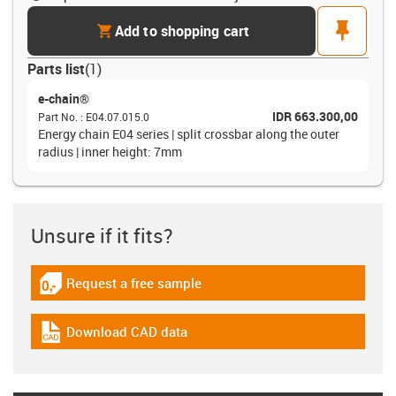
cart
pin
Add to shopping cart
Parts list
(
1
)
e-chain®
IDR 663.300,00
Part No.
:
E04.07.015.0
Energy chain E04 series | split crossbar along the outer
radius | inner height: 7mm
Unsure if it fits?
Request a free sample
igus-icon-gratismuster
Download CAD data
igus-icon-cad-dateien