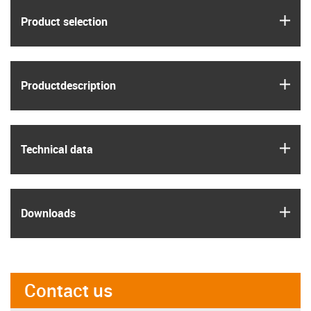
igus
Product selection
igus
Product­description
igus
Technical data
igus
Downloads
Contact us