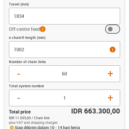
Travel (mm)
Off-centre feed
info
Offset (mm)
e-chain® length (mm)
info
Number of chain links
-
+
Total system number
-
+
IDR 663.300,00
Total price
IDR 11.055,00 / Chain link
plus VAT and shipping charges
Siap dikirim dalam 10 - 14 hari kerja