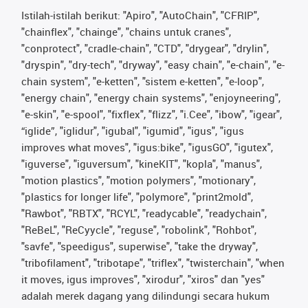
Istilah-istilah berikut: "Apiro", "AutoChain", "CFRIP",
"chainflex", "chainge", "chains untuk cranes",
"conprotect", "cradle-chain", "CTD", "drygear", "drylin",
"dryspin", "dry-tech", "dryway", "easy chain", "e-chain", "e-
chain system", "e-ketten", "sistem e-ketten", "e-loop",
"energy chain", "energy chain systems", "enjoyneering",
"e-skin", "e-spool", "fixflex", "flizz", "i.Cee", "ibow", "igear",
“iglide”, "iglidur", "igubal", "igumid", "igus", "igus
improves what moves", "igus:bike", "igusGO", "igutex",
"iguverse", "iguversum", "kineKIT", "kopla", "manus",
"motion plastics", "motion polymers", "motionary",
"plastics for longer life", "polymore", "print2mold",
"Rawbot", "RBTX", "RCYL", "readycable", "readychain",
"ReBeL", "ReCyycle", "reguse", "robolink", "Rohbot",
"savfe", "speedigus", superwise", "take the dryway",
"tribofilament", "tribotape", "triflex", "twisterchain", "when
it moves, igus improves", "xirodur", "xiros" dan "yes"
adalah merek dagang yang dilindungi secara hukum