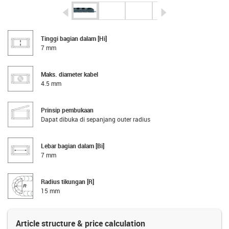
igus-icon-arrow-left
igus-icon-arrow-r
Tinggi bagian dalam [Hi]
7 mm
Maks. diameter kabel
4.5 mm
Prinsip pembukaan
Dapat dibuka di sepanjang outer radius
Lebar bagian dalam [Bi]
7 mm
Radius tikungan [R]
15 mm
Article structure & price calculation