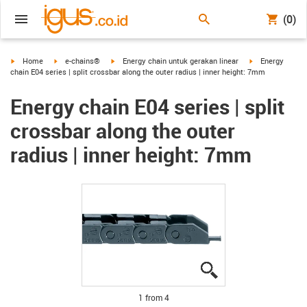
(0)
igus-icon-arrow-right
igus-icon-arrow-right
igus-icon-arrow-right
igus-icon-arrow-
Home
e-chains®
Energy chain untuk gerakan linear
Energy
chain E04 series | split crossbar along the outer radius | inner height: 7mm
Energy chain E04 series | split
crossbar along the outer
radius | inner height: 7mm
igus-icon-lupe
igus-icon-lupe
igus-icon-lupe
igus-icon-lupe
1 from 4