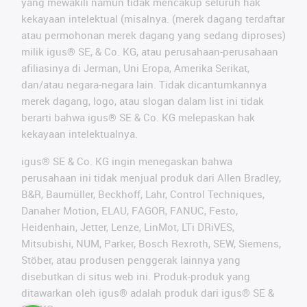
yang mewakili namun tidak mencakup seluruh hak
kekayaan intelektual (misalnya. (merek dagang terdaftar
atau permohonan merek dagang yang sedang diproses)
milik igus® SE, & Co. KG, atau perusahaan-perusahaan
afiliasinya di Jerman, Uni Eropa, Amerika Serikat,
dan/atau negara-negara lain. Tidak dicantumkannya
merek dagang, logo, atau slogan dalam list ini tidak
berarti bahwa igus® SE & Co. KG melepaskan hak
kekayaan intelektualnya.
igus® SE & Co. KG ingin menegaskan bahwa
perusahaan ini tidak menjual produk dari Allen Bradley,
B&R, Baumüller, Beckhoff, Lahr, Control Techniques,
Danaher Motion, ELAU, FAGOR, FANUC, Festo,
Heidenhain, Jetter, Lenze, LinMot, LTi DRiVES,
Mitsubishi, NUM, Parker, Bosch Rexroth, SEW, Siemens,
Stöber, atau produsen penggerak lainnya yang
disebutkan di situs web ini. Produk-produk yang
ditawarkan oleh igus® adalah produk dari igus® SE &