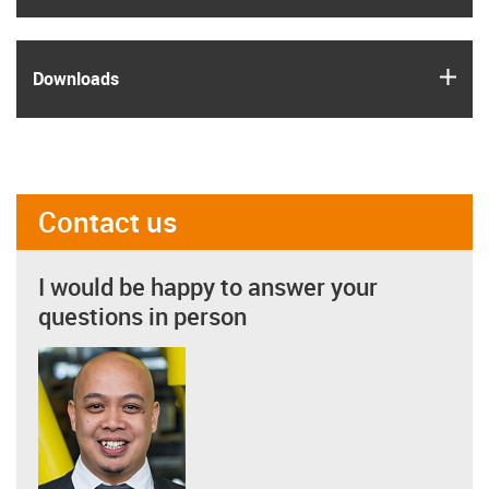
igus
Downloads
Contact us
I would be happy to answer your
questions in person