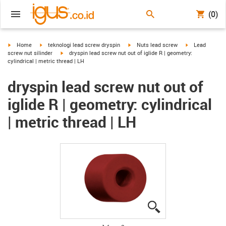
(0)
igus-icon-arrow-right
igus-icon-arrow-right
igus-icon-arrow-right
igus-icon-arrow
Home
teknologi lead screw dryspin
Nuts lead screw
Lead
igus-icon-arrow-right
screw nut silinder
dryspin lead screw nut out of iglide R | geometry:
cylindrical | metric thread | LH
dryspin lead screw nut out of
iglide R | geometry: cylindrical
| metric thread | LH
igus-icon-lupe
igus-icon-lupe