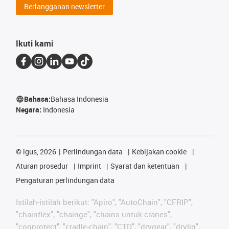
Berlangganan newsletter
Ikuti kami
Bahasa:
Bahasa Indonesia
Negara:
Indonesia
©
igus, 2026
Perlindungan data
Kebijakan cookie
Aturan prosedur
Imprint
Syarat dan ketentuan
Pengaturan perlindungan data
Istilah-istilah berikut: "Apiro", "AutoChain", "CFRIP",
"chainflex", "chainge", "chains untuk cranes",
"conprotect", "cradle-chain", "CTD", "drygear", "drylin",