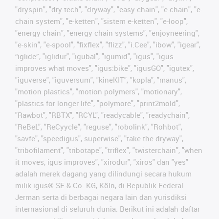
"dryspin", "dry-tech", "dryway", "easy chain", "e-chain", "e-
chain system", "e-ketten", "sistem e-ketten", "e-loop",
"energy chain", "energy chain systems", "enjoyneering",
"e-skin", "e-spool", "fixflex", "flizz", "i.Cee", "ibow", "igear",
“iglide”, "iglidur", "igubal", "igumid", "igus", "igus
improves what moves", "igus:bike", "igusGO", "igutex",
"iguverse", "iguversum", "kineKIT", "kopla", "manus",
"motion plastics", "motion polymers", "motionary",
"plastics for longer life", "polymore", "print2mold",
"Rawbot", "RBTX", "RCYL", "readycable", "readychain",
"ReBeL", "ReCyycle", "reguse", "robolink", "Rohbot",
"savfe", "speedigus", superwise", "take the dryway",
"tribofilament", "tribotape", "triflex", "twisterchain", "when
it moves, igus improves", "xirodur", "xiros" dan "yes"
adalah merek dagang yang dilindungi secara hukum
milik igus® SE & Co. KG, Köln, di Republik Federal
Jerman serta di berbagai negara lain dan yurisdiksi
internasional di seluruh dunia. Berikut ini adalah daftar