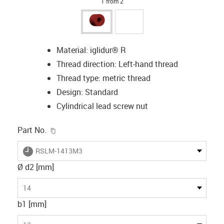
1 from 2
Material: iglidur® R
Thread direction: Left-hand thread
Thread type: metric thread
Design: Standard
Cylindrical lead screw nut
igus-icon-copy-clipboard
Part No.
igus-icon-lieferzeit
RSLM-1413M3
Ø d2 [mm]
14
b1 [mm]