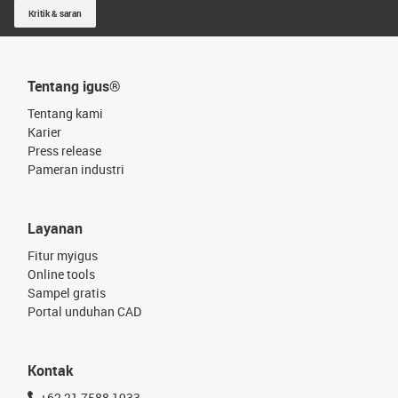
Kritik & saran
Tentang igus®
Tentang kami
Karier
Press release
Pameran industri
Layanan
Fitur myigus
Online tools
Sampel gratis
Portal unduhan CAD
Kontak
+62 21 7588 1933