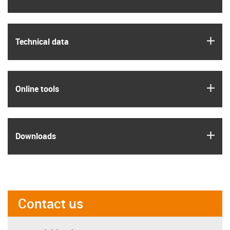
igus
Technical data
igus
Online tools
igus
Downloads
Contact us