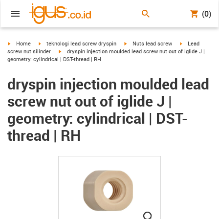
(0)
igus-icon-arrow-right
igus-icon-arrow-right
igus-icon-arrow-right
igus-icon-arrow
Home
teknologi lead screw dryspin
Nuts lead screw
Lead
igus-icon-arrow-right
screw nut silinder
dryspin injection moulded lead screw nut out of iglide J |
geometry: cylindrical | DST-thread | RH
dryspin injection moulded lead
screw nut out of iglide J |
geometry: cylindrical | DST-
thread | RH
igus-icon-lupe
igus-icon-lupe