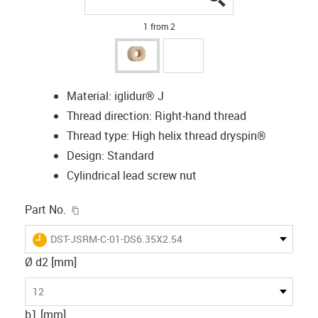
1 from 2
Material: iglidur® J
Thread direction: Right-hand thread
Thread type: High helix thread dryspin®
Design: Standard
Cylindrical lead screw nut
igus-icon-copy-clipboard
Part No.
igus-icon-lieferzeit
DST-JSRM-C-01-DS6.35X2.54
Ø d2 [mm]
12
b1 [mm]