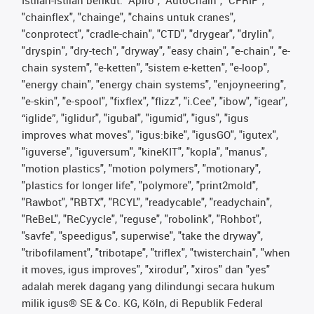
Istilah-istilah berikut: "Apiro", "AutoChain", "CFRIP",
"chainflex", "chainge", "chains untuk cranes",
"conprotect", "cradle-chain", "CTD", "drygear", "drylin",
"dryspin", "dry-tech", "dryway", "easy chain", "e-chain", "e-
chain system", "e-ketten", "sistem e-ketten", "e-loop",
"energy chain", "energy chain systems", "enjoyneering",
"e-skin", "e-spool", "fixflex", "flizz", "i.Cee", "ibow", "igear",
“iglide”, "iglidur", "igubal", "igumid", "igus", "igus
improves what moves", "igus:bike", "igusGO", "igutex",
"iguverse", "iguversum", "kineKIT", "kopla", "manus",
"motion plastics", "motion polymers", "motionary",
"plastics for longer life", "polymore", "print2mold",
"Rawbot", "RBTX", "RCYL", "readycable", "readychain",
"ReBeL", "ReCyycle", "reguse", "robolink", "Rohbot",
"savfe", "speedigus", superwise", "take the dryway",
"tribofilament", "tribotape", "triflex", "twisterchain", "when
it moves, igus improves", "xirodur", "xiros" dan "yes"
adalah merek dagang yang dilindungi secara hukum
milik igus® SE & Co. KG, Köln, di Republik Federal