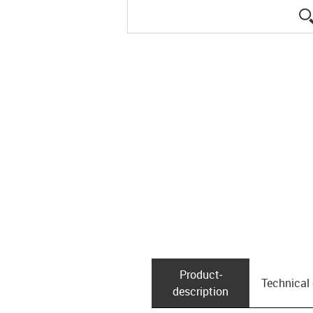
Product­
Technical
description