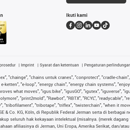
an
Ikuti kami
prosedur
Imprint
Syarat dan ketentuan
Pengaturan perlindunga
lex", "chainge", "chains untuk cranes", "conprotect", "cradle-chain", 
e-ketten", "e-loop", "energy chain", "energy chain systems", "enjoyneer
s improves what moves", "igus:bike", "igusGO", "igutex", "iguverse", "
"polymore", "print2mold", "Rawbot", "RBTX", "RCYL", "readycable", "re
 "tribofilament", "tribotape", "triflex", "twisterchain", "when it mo
& Co. KG, Köln, di Republik Federal Jerman serta di berbagai neg
cakup seluruh hak kekayaan intelektual (misalnya. (merek daga
sahaan afiliasinya di Jerman, Uni Eropa, Amerika Serikat, dan/at