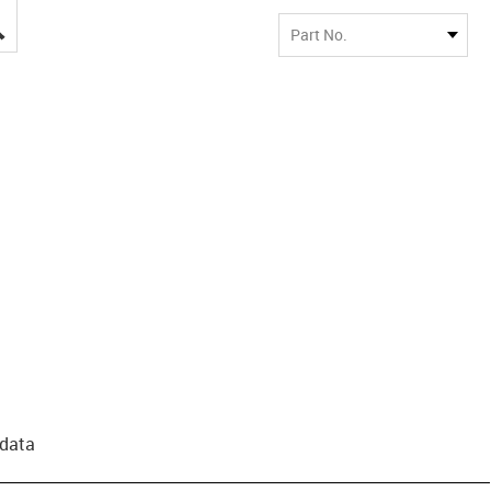
igus-icon-lupe
Part No.
 data