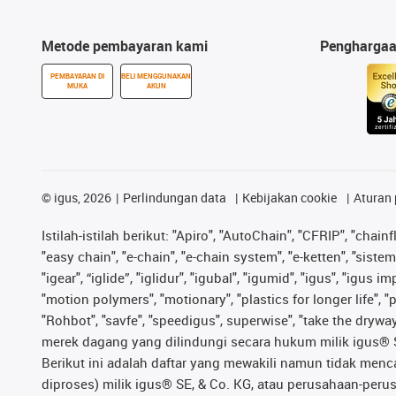
Metode pembayaran kami
Pengharga
PEMBAYARAN DI
BELI MENGGUNAKAN
MUKA
AKUN
©
igus, 2026
Perlindungan data
Kebijakan cookie
Aturan 
Istilah-istilah berikut: "Apiro", "AutoChain", "CFRIP", "chainf
"easy chain", "e-chain", "e-chain system", "e-ketten", "sistem 
"igear", “iglide”, "iglidur", "igubal", "igumid", "igus", "igu
"motion polymers", "motionary", "plastics for longer life", 
"Rohbot", "savfe", "speedigus", superwise", "take the dryway",
merek dagang yang dilindungi secara hukum milik igus® SE 
Berikut ini adalah daftar yang mewakili namun tidak men
diproses) milik igus® SE, & Co. KG, atau perusahaan-peru