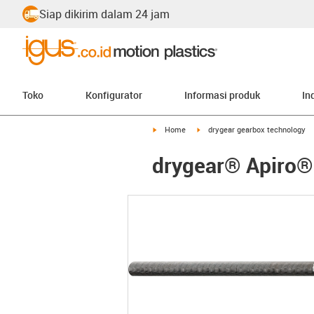
Siap dikirim dalam 24 jam
Toko
Konfigurator
Informasi produk
In
igus-icon-arrow-right
igus-icon-arrow-right
Home
drygear gearbox technology
drygear® Apiro® 