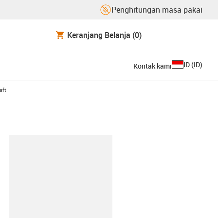
Penghitungan masa pakai
Keranjang Belanja
(0)
ID
(
ID
)
Kontak kami
aft
lipboard