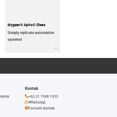
drygear® Apiro® iDeas
Simply replicate automation
systems!
igus-icon-3arrow
Kontak
letter
+62 21 7588 1933
WhatsApp
Formulir kontak