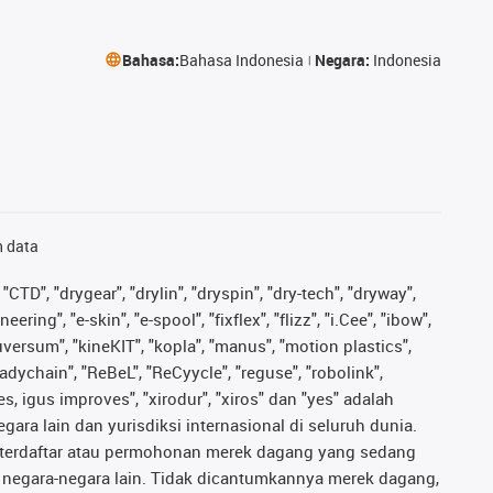
Bahasa:
Bahasa Indonesia
Negara:
Indonesia
n data
"CTD", "drygear", "drylin", "dryspin", "dry-tech", "dryway",
ing", "e-skin", "e-spool", "fixflex", "flizz", "i.Cee", "ibow",
iguversum", "kineKIT", "kopla", "manus", "motion plastics",
adychain", "ReBeL", "ReCyycle", "reguse", "robolink",
ves, igus improves", "xirodur", "xiros" dan "yes" adalah
ara lain dan yurisdiksi internasional di seluruh dunia.
ng terdaftar atau permohonan merek dagang yang sedang
au negara-negara lain. Tidak dicantumkannya merek dagang,