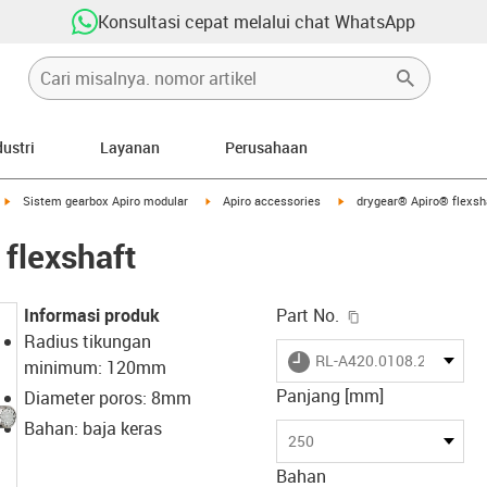
Konsultasi cepat melalui chat WhatsApp
dustri
Layanan
Perusahaan
igus-icon-arrow-right
igus-icon-arrow-right
igus-icon-arrow-right
Sistem gearbox Apiro modular
Apiro accessories
drygear® Apiro® flexsh
flexshaft
igus-icon-copy-c
Informasi produk
Part No.
Radius tikungan
igus-icon-lieferzeit
RL-A420.0108.250
minimum: 120mm
Panjang [mm]
Diameter poros: 8mm
Bahan: baja keras
250
Bahan