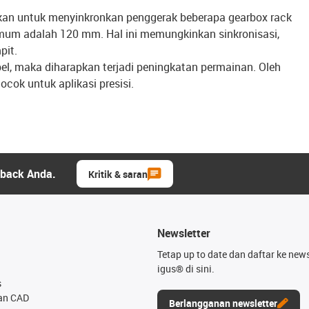
akan untuk menyinkronkan penggerak beberapa gearbox rack
imum adalah 120 mm. Hal ini memungkinkan sinkronisasi,
pit.
bel, maka diharapkan terjadi peningkatan permainan. Oleh
cocok untuk aplikasi presisi.
dback Anda.
Kritik & saran
Newsletter
Tetap up to date dan daftar ke news
igus® di sini.
s
an CAD
Berlangganan newsletter