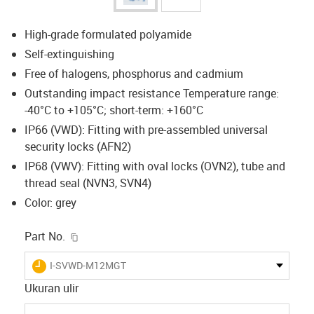
High-grade formulated polyamide
Self-extinguishing
Free of halogens, phosphorus and cadmium
Outstanding impact resistance Temperature range:
-40°C to +105°C; short-term: +160°C
IP66 (VWD): Fitting with pre-assembled universal
security locks (AFN2)
IP68 (VWV): Fitting with oval locks (OVN2), tube and
thread seal (NVN3, SVN4)
Color: grey
igus-icon-copy-clipboard
Part No.
igus-icon-lieferzeit
I-SVWD-M12MGT
Ukuran ulir