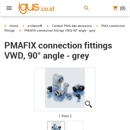
(0)
igus-icon-arrow-right
igus-icon-arrow-right
igus-icon-arrow-right
igus-icon-arrow-right
Home
e-chains®
Conduit PMA dan aksesoris
PMA connection
igus-icon-arrow-right
fittings
PMAFIX connection fittings VWD, 90° angle - grey
PMAFIX connection fittings
VWD, 90° angle - grey
igus-icon-lupe
igus-icon-lupe
1 from 2