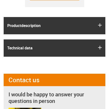
igus
Product­description
igus
Technical data
Contact us
I would be happy to answer your
questions in person