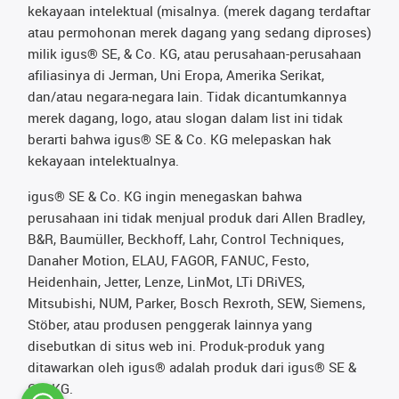
kekayaan intelektual (misalnya. (merek dagang terdaftar
atau permohonan merek dagang yang sedang diproses)
milik igus® SE, & Co. KG, atau perusahaan-perusahaan
afiliasinya di Jerman, Uni Eropa, Amerika Serikat,
dan/atau negara-negara lain. Tidak dicantumkannya
merek dagang, logo, atau slogan dalam list ini tidak
berarti bahwa igus® SE & Co. KG melepaskan hak
kekayaan intelektualnya.
igus® SE & Co. KG ingin menegaskan bahwa
perusahaan ini tidak menjual produk dari Allen Bradley,
B&R, Baumüller, Beckhoff, Lahr, Control Techniques,
Danaher Motion, ELAU, FAGOR, FANUC, Festo,
Heidenhain, Jetter, Lenze, LinMot, LTi DRiVES,
Mitsubishi, NUM, Parker, Bosch Rexroth, SEW, Siemens,
Stöber, atau produsen penggerak lainnya yang
disebutkan di situs web ini. Produk-produk yang
ditawarkan oleh igus® adalah produk dari igus® SE &
Co. KG.