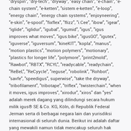
"dryspin", "dry-tech", "dryway", "easy chain", "e-chain", "e-
chain system", "e-ketten", "sistem e-ketten", "e-loop",
"energy chain", "energy chain systems", "enjoyneering",
"e-skin", "e-spool", "fixflex", "flizz", "i.Cee", "ibow", "igear",
“iglide”, "iglidur", "igubal", "igumid", "igus", "igus
improves what moves", "igus:bike", "igusGO", "igutex",
"iguverse", "iguversum", "kineKIT", "kopla", "manus",
"motion plastics", "motion polymers", "motionary",
"plastics for longer life", "polymore", "print2mold",
"Rawbot", "RBTX", "RCYL", "readycable", "readychain",
"ReBeL", "ReCyycle", "reguse", "robolink", "Rohbot",
"savfe", "speedigus", superwise", "take the dryway",
"tribofilament", "tribotape", "triflex", "twisterchain", "when
it moves, igus improves", "xirodur", "xiros" dan "yes"
adalah merek dagang yang dilindungi secara hukum
milik igus® SE & Co. KG, Köln, di Republik Federal
Jerman serta di berbagai negara lain dan yurisdiksi
internasional di seluruh dunia. Berikut ini adalah daftar
yang mewakili namun tidak mencakup seluruh hak