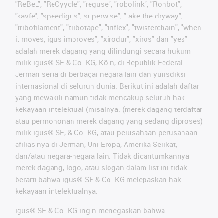
"ReBeL", "ReCyycle", "reguse", "robolink", "Rohbot",
"savfe", "speedigus", superwise", "take the dryway",
"tribofilament", "tribotape", "triflex", "twisterchain", "when
it moves, igus improves", "xirodur", "xiros" dan "yes"
adalah merek dagang yang dilindungi secara hukum
milik igus® SE & Co. KG, Köln, di Republik Federal
Jerman serta di berbagai negara lain dan yurisdiksi
internasional di seluruh dunia. Berikut ini adalah daftar
yang mewakili namun tidak mencakup seluruh hak
kekayaan intelektual (misalnya. (merek dagang terdaftar
atau permohonan merek dagang yang sedang diproses)
milik igus® SE, & Co. KG, atau perusahaan-perusahaan
afiliasinya di Jerman, Uni Eropa, Amerika Serikat,
dan/atau negara-negara lain. Tidak dicantumkannya
merek dagang, logo, atau slogan dalam list ini tidak
berarti bahwa igus® SE & Co. KG melepaskan hak
kekayaan intelektualnya.
igus® SE & Co. KG ingin menegaskan bahwa