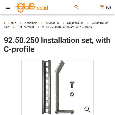
(0)
igus-icon-arrow-right
igus-icon-arrow-right
igus-icon-arrow-right
igus-icon-arrow-right
igus-icon-arrow-righ
Home
e-chains®
Aksesoris
Guide trough
Guide trough
igus-icon-arrow-right
igus-icon-arrow-right
baja
Set instalasi
92.50.250 Installation set, with C-profile
92.50.250 Installation set, with
C-profile
igus-icon-lup