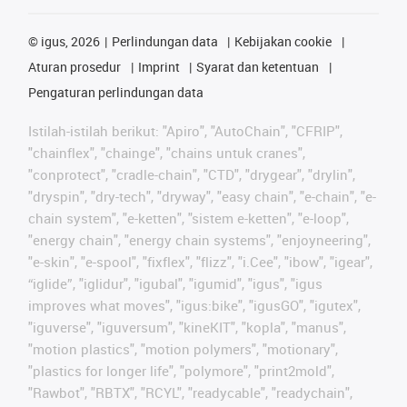
©
igus, 2026
Perlindungan data
Kebijakan cookie
Aturan prosedur
Imprint
Syarat dan ketentuan
Pengaturan perlindungan data
Istilah-istilah berikut: "Apiro", "AutoChain", "CFRIP",
"chainflex", "chainge", "chains untuk cranes",
"conprotect", "cradle-chain", "CTD", "drygear", "drylin",
"dryspin", "dry-tech", "dryway", "easy chain", "e-chain", "e-
chain system", "e-ketten", "sistem e-ketten", "e-loop",
"energy chain", "energy chain systems", "enjoyneering",
"e-skin", "e-spool", "fixflex", "flizz", "i.Cee", "ibow", "igear",
“iglide”, "iglidur", "igubal", "igumid", "igus", "igus
improves what moves", "igus:bike", "igusGO", "igutex",
"iguverse", "iguversum", "kineKIT", "kopla", "manus",
"motion plastics", "motion polymers", "motionary",
"plastics for longer life", "polymore", "print2mold",
"Rawbot", "RBTX", "RCYL", "readycable", "readychain",