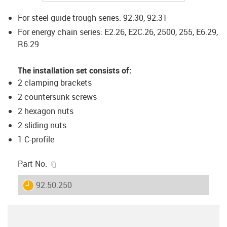
For steel guide trough series: 92.30, 92.31
For energy chain series: E2.26, E2C.26, 2500, 255, E6.29,
R6.29
The installation set consists of:
2 clamping brackets
2 countersunk screws
2 hexagon nuts
2 sliding nuts
1 C-profile
igus-icon-copy-clipboard
Part No.
igus-icon-lieferzeit
92.50.250