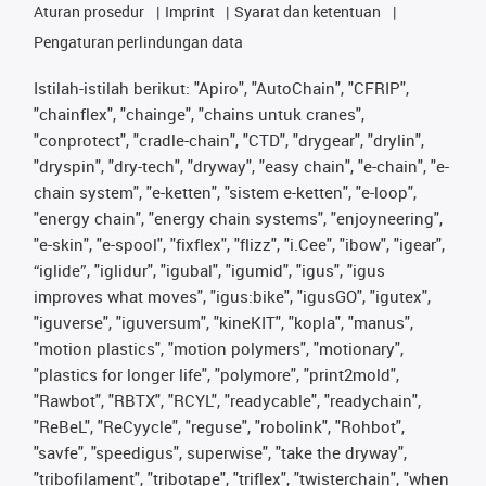
Aturan prosedur
Imprint
Syarat dan ketentuan
Pengaturan perlindungan data
Istilah-istilah berikut: "Apiro", "AutoChain", "CFRIP",
"chainflex", "chainge", "chains untuk cranes",
"conprotect", "cradle-chain", "CTD", "drygear", "drylin",
"dryspin", "dry-tech", "dryway", "easy chain", "e-chain", "e-
chain system", "e-ketten", "sistem e-ketten", "e-loop",
"energy chain", "energy chain systems", "enjoyneering",
"e-skin", "e-spool", "fixflex", "flizz", "i.Cee", "ibow", "igear",
“iglide”, "iglidur", "igubal", "igumid", "igus", "igus
improves what moves", "igus:bike", "igusGO", "igutex",
"iguverse", "iguversum", "kineKIT", "kopla", "manus",
"motion plastics", "motion polymers", "motionary",
"plastics for longer life", "polymore", "print2mold",
"Rawbot", "RBTX", "RCYL", "readycable", "readychain",
"ReBeL", "ReCyycle", "reguse", "robolink", "Rohbot",
"savfe", "speedigus", superwise", "take the dryway",
"tribofilament", "tribotape", "triflex", "twisterchain", "when