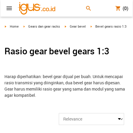
(0)
igus-icon-arrow-right
igus-icon-arrow-right
igus-icon-arrow-right
igus-icon-arrow-right
Home
Gears dan gear racks
Gear bevel
Bevel gears rasio 1:3
Rasio gear bevel gears 1:3
Harap diperhatikan: bevel gear dijual per buah. Untuk mencapai
rasio transmisi yang diinginkan, dua bevel gear harus dipesan.
Gear harus memiliki rasio gear yang sama dan modul yang sama
agar kompatibel.