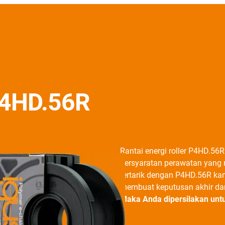
 P4HD.56R
Rantai energi roller P4HD.56R
persyaratan perawatan yang 
tertarik dengan P4HD.56R ka
membuat keputusan akhir da
Maka Anda dipersilakan unt