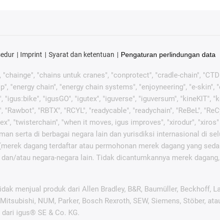
sedur
Imprint
Syarat dan ketentuan
Pengaturan perlindungan data
", "chainge", "chains untuk cranes", "conprotect", "cradle-chain", "CTD", 
", "energy chain", "energy chain systems", "enjoyneering", "e-skin", "e-spo
", "igus:bike", "igusGO", "igutex", "iguverse", "iguversum", "kineKIT",
", "Rawbot", "RBTX", "RCYL", "readycable", "readychain", "ReBeL", "ReCy
iflex", "twisterchain", "when it moves, igus improves", "xirodur", "xi
an serta di berbagai negara lain dan yurisdiksi internasional di se
 (merek dagang terdaftar atau permohonan merek dagang yang sedan
, dan/atau negara-negara lain. Tidak dicantumkannya merek dagang, 
ak menjual produk dari Allen Bradley, B&R, Baumüller, Beckhoff, 
, Mitsubishi, NUM, Parker, Bosch Rexroth, SEW, Siemens, Stöber, at
 dari igus® SE & Co. KG.