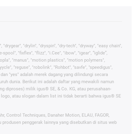
"drygear", "drylin", "dryspin", "dry-tech", "dryway", "easy chain",
ol", "fixflex", "flizz", "i.Cee", "ibow", "igear", “iglide”,
 "kopla", "manus", "motion plastics", "motion polymers",
ycle", "reguse", "robolink", "Rohbot", "savfe", "speedigus",
ros" dan "yes" adalah merek dagang yang dilindungi secara
luruh dunia. Berikut ini adalah daftar yang mewakili namun
g diproses) milik igus® SE, & Co. KG, atau perusahaan-
logo, atau slogan dalam list ini tidak berarti bahwa igus® SE
Lahr, Control Techniques, Danaher Motion, ELAU, FAGOR,
au produsen penggerak lainnya yang disebutkan di situs web