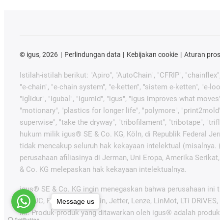
©
igus, 2026
Perlindungan data
Kebijakan cookie
Aturan pro
Istilah-istilah berikut: "Apiro", "AutoChain", "CFRIP", "chainflex
"e-chain", "e-chain system", "e-ketten", "sistem e-ketten", "e-loop
"iglidur", "igubal", "igumid", "igus", "igus improves what moves
"motionary", "plastics for longer life", "polymore", "print2mold
superwise", "take the dryway", "tribofilament", "tribotape", "tr
hukum milik igus® SE & Co. KG, Köln, di Republik Federal Jerm
tidak mencakup seluruh hak kekayaan intelektual (misalnya.
perusahaan afiliasinya di Jerman, Uni Eropa, Amerika Serikat
& Co. KG melepaskan hak kekayaan intelektualnya.
igus® SE & Co. KG ingin menegaskan bahwa perusahaan ini tid
FANUC, Festo, Heidenhain, Jetter, Lenze, LinMot, LTi DRiVES
Message us
ini. Produk-produk yang ditawarkan oleh igus® adalah produk