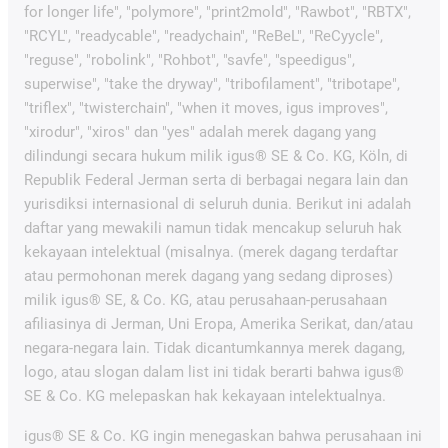
for longer life", "polymore", "print2mold", "Rawbot", "RBTX",
"RCYL", "readycable", "readychain", "ReBeL", "ReCyycle",
"reguse", "robolink", "Rohbot", "savfe", "speedigus",
superwise", "take the dryway", "tribofilament", "tribotape",
"triflex", "twisterchain", "when it moves, igus improves",
"xirodur", "xiros" dan "yes" adalah merek dagang yang
dilindungi secara hukum milik igus® SE & Co. KG, Köln, di
Republik Federal Jerman serta di berbagai negara lain dan
yurisdiksi internasional di seluruh dunia. Berikut ini adalah
daftar yang mewakili namun tidak mencakup seluruh hak
kekayaan intelektual (misalnya. (merek dagang terdaftar
atau permohonan merek dagang yang sedang diproses)
milik igus® SE, & Co. KG, atau perusahaan-perusahaan
afiliasinya di Jerman, Uni Eropa, Amerika Serikat, dan/atau
negara-negara lain. Tidak dicantumkannya merek dagang,
logo, atau slogan dalam list ini tidak berarti bahwa igus®
SE & Co. KG melepaskan hak kekayaan intelektualnya.
igus® SE & Co. KG ingin menegaskan bahwa perusahaan ini