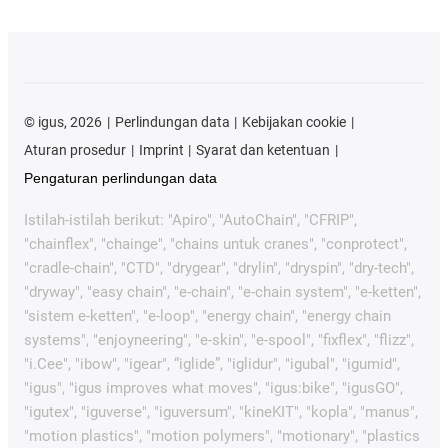
©
igus, 2026
Perlindungan data
Kebijakan cookie
Aturan prosedur
Imprint
Syarat dan ketentuan
Pengaturan perlindungan data
Istilah-istilah berikut: "Apiro", "AutoChain", "CFRIP",
"chainflex", "chainge", "chains untuk cranes", "conprotect",
"cradle-chain", "CTD", "drygear", "drylin", "dryspin", "dry-tech",
"dryway", "easy chain", "e-chain", "e-chain system", "e-ketten",
"sistem e-ketten", "e-loop", "energy chain", "energy chain
systems", "enjoyneering", "e-skin", "e-spool", "fixflex", "flizz",
"i.Cee", "ibow", "igear", “iglide”, "iglidur", "igubal", "igumid",
"igus", "igus improves what moves", "igus:bike", "igusGO",
"igutex", "iguverse", "iguversum", "kineKIT", "kopla", "manus",
"motion plastics", "motion polymers", "motionary", "plastics