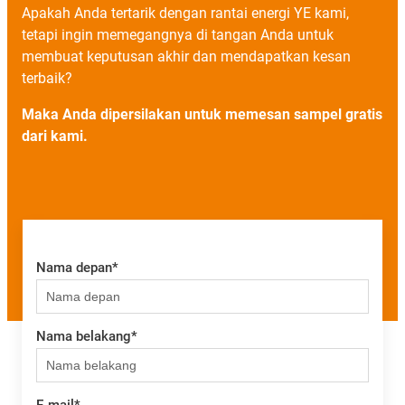
Apakah Anda tertarik dengan rantai energi YE kami,
tetapi ingin memegangnya di tangan Anda untuk
membuat keputusan akhir dan mendapatkan kesan
terbaik?
Maka Anda dipersilakan untuk memesan sampel gratis
dari kami.
Nama depan
*
Nama belakang
*
E-mail
*