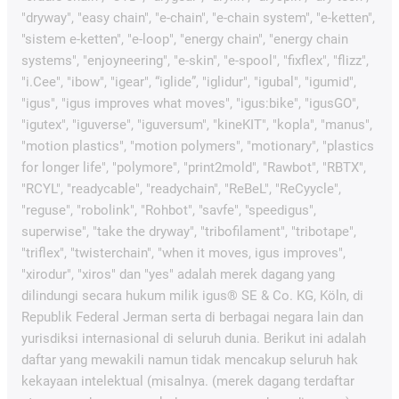
"dryway", "easy chain", "e-chain", "e-chain system", "e-ketten",
"sistem e-ketten", "e-loop", "energy chain", "energy chain
systems", "enjoyneering", "e-skin", "e-spool", "fixflex", "flizz",
"i.Cee", "ibow", "igear", “iglide”, "iglidur", "igubal", "igumid",
"igus", "igus improves what moves", "igus:bike", "igusGO",
"igutex", "iguverse", "iguversum", "kineKIT", "kopla", "manus",
"motion plastics", "motion polymers", "motionary", "plastics
for longer life", "polymore", "print2mold", "Rawbot", "RBTX",
"RCYL", "readycable", "readychain", "ReBeL", "ReCyycle",
"reguse", "robolink", "Rohbot", "savfe", "speedigus",
superwise", "take the dryway", "tribofilament", "tribotape",
"triflex", "twisterchain", "when it moves, igus improves",
"xirodur", "xiros" dan "yes" adalah merek dagang yang
dilindungi secara hukum milik igus® SE & Co. KG, Köln, di
Republik Federal Jerman serta di berbagai negara lain dan
yurisdiksi internasional di seluruh dunia. Berikut ini adalah
daftar yang mewakili namun tidak mencakup seluruh hak
kekayaan intelektual (misalnya. (merek dagang terdaftar