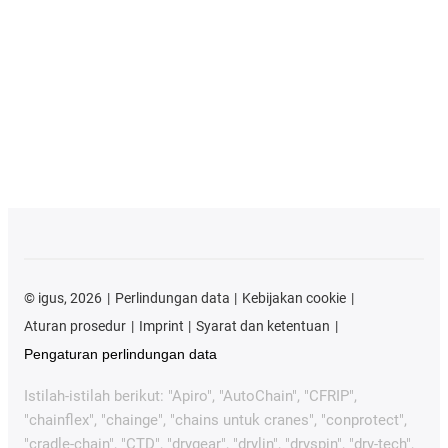
©
igus, 2026
Perlindungan data
Kebijakan cookie
Aturan prosedur
Imprint
Syarat dan ketentuan
Pengaturan perlindungan data
Istilah-istilah berikut: "Apiro", "AutoChain", "CFRIP",
"chainflex", "chainge", "chains untuk cranes", "conprotect",
"cradle-chain", "CTD", "drygear", "drylin", "dryspin", "dry-tech",