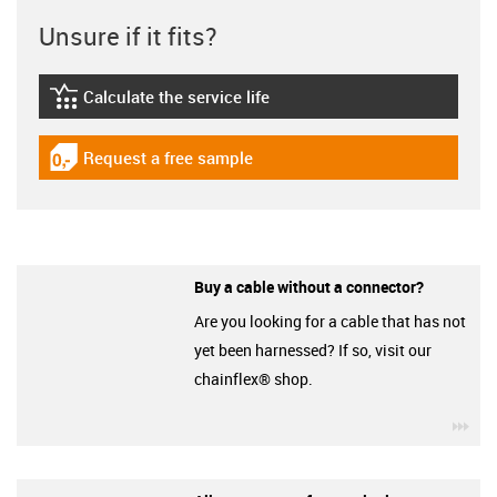
Unsure if it fits?
Calculate the service life
igus-icon-lebensdauerrechner
Request a free sample
igus-icon-gratismuster
Buy a cable without a connector?
Are you looking for a cable that has not
yet been harnessed? If so, visit our
chainflex® shop.
igu