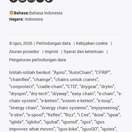
Bahasa:
Bahasa Indonesia
Negara:
Indonesia
©
igus, 2026
Perlindungan data
Kebijakan cookie
Aturan prosedur
Imprint
Syarat dan ketentuan
Pengaturan perlindungan data
Istilah-istilah berikut: "Apiro", "AutoChain", "CFRIP",
"chainflex", "chainge", "chains untuk cranes",
"conprotect", "cradle-chain", "CTD", "drygear", "drylin",
"dryspin", "dry-tech", "dryway", "easy chain", "e-chain", "e-
chain system", "e-ketten", "sistem e-ketten", "e-loop",
"energy chain", "energy chain systems", "enjoyneering",
"e-skin", "e-spool", "fixflex", "flizz", "i.Cee", "ibow", "igear",
“iglide”, "iglidur", "igubal", "igumid", "igus", "igus
improves what moves", "igus:bike", "igusGO", "igutex",