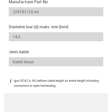
Manufacturer Part No
Diameter luar (d) maks. mm [mm]
Jenis kabel
igus SE & Co. KG defines cable length as entire length inlcuding
igus-icon-info
connectors or open harnessing.