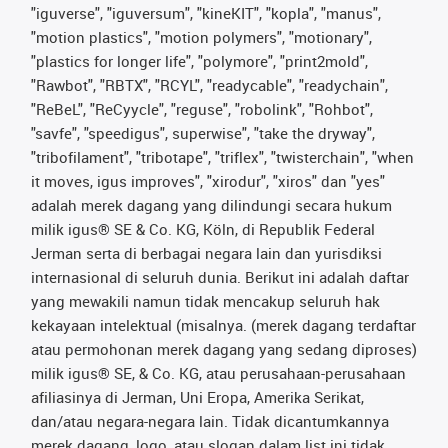
"iguverse", "iguversum", "kineKIT", "kopla", "manus",
"motion plastics", "motion polymers", "motionary",
"plastics for longer life", "polymore", "print2mold",
"Rawbot", "RBTX", "RCYL", "readycable", "readychain",
"ReBeL", "ReCyycle", "reguse", "robolink", "Rohbot",
"savfe", "speedigus", superwise", "take the dryway",
"tribofilament", "tribotape", "triflex", "twisterchain", "when
it moves, igus improves", "xirodur", "xiros" dan "yes"
adalah merek dagang yang dilindungi secara hukum
milik igus® SE & Co. KG, Köln, di Republik Federal
Jerman serta di berbagai negara lain dan yurisdiksi
internasional di seluruh dunia. Berikut ini adalah daftar
yang mewakili namun tidak mencakup seluruh hak
kekayaan intelektual (misalnya. (merek dagang terdaftar
atau permohonan merek dagang yang sedang diproses)
milik igus® SE, & Co. KG, atau perusahaan-perusahaan
afiliasinya di Jerman, Uni Eropa, Amerika Serikat,
dan/atau negara-negara lain. Tidak dicantumkannya
merek dagang, logo, atau slogan dalam list ini tidak