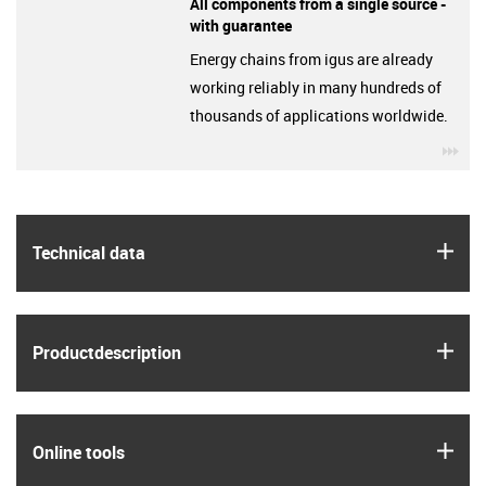
All components from a single source -
with guarantee
Energy chains from igus are already
working reliably in many hundreds of
thousands of applications worldwide.
igu
igus
Technical data
igus
Product­description
igus
Online tools