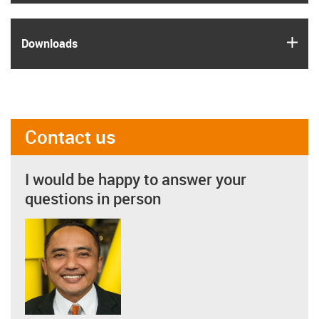
igus
Downloads
Contact us
I would be happy to answer your
questions in person