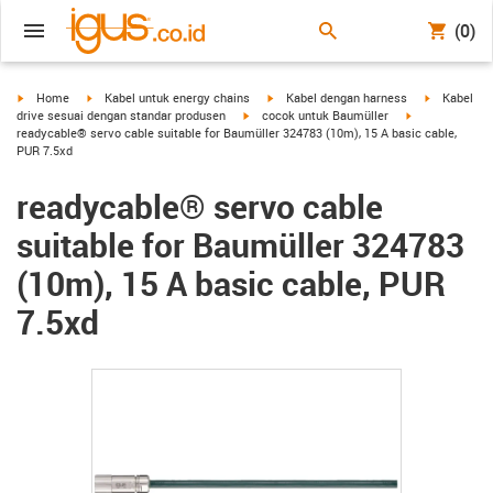
(0)
igus-icon-arrow-right
igus-icon-arrow-right
igus-icon-arrow-right
igus-icon-a
Home
Kabel untuk energy chains
Kabel dengan harness
Kabel
igus-icon-arrow-right
igus-icon-arrow
drive sesuai dengan standar produsen
cocok untuk Baumüller
readycable® servo cable suitable for Baumüller 324783 (10m), 15 A basic cable,
PUR 7.5xd
readycable® servo cable
suitable for Baumüller 324783
(10m), 15 A basic cable, PUR
7.5xd