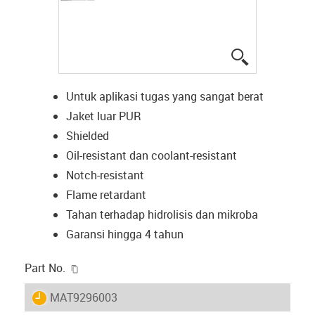
igus-icon-lup
Untuk aplikasi tugas yang sangat berat
Jaket luar PUR
Shielded
Oil-resistant dan coolant-resistant
Notch-resistant
Flame retardant
Tahan terhadap hidrolisis dan mikroba
Garansi hingga 4 tahun
igus-icon-copy-clipboard
Part No.
igus-icon-lieferzeit
MAT9296003